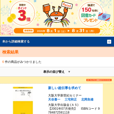
本から詳細検索する
検索結果
6
件の商品がみつかりました
表示の並び替え
新しい超伝導を求めて
大阪大学新世紀セミナー
天谷喜一
三宅和正
北岡良雄
大阪大学出版会 (Ａ５)
【2001年07月発売】 ISBNコード 9
784872591118