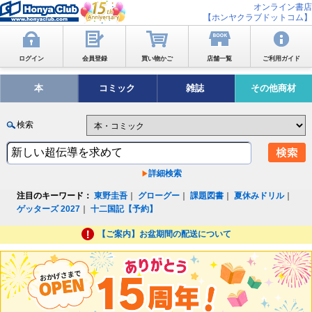
オンライン書店
【ホンヤクラブドットコム】
ログイン
会員登録
買い物かご
店舗一覧
ご利用ガイド
本
コミック
雑誌
その他商材
検索
詳細検索
注目のキーワード：
東野圭吾
｜
グローグー
｜
課題図書
｜
夏休みドリル
｜
ゲッターズ 2027
｜
十二国記【予約】
【ご案内】お盆期間の配送について