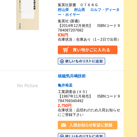
集英社新書 ０７６８Ｇ
村山斉
村山斉
ロルフ・ディータ
ー・ホイヤー
集英社 (新書)
【2014年12月発売】 ISBNコード 9
784087207682
836円
在庫状況：在庫あり（1～2日で出荷）
核磁気共鳴技術
亀井裕孟
工業調査会 (Ａ５)
【1987年11月発売】 ISBNコード 9
784769340492
2,750円
在庫状況：品切れのため入荷お知らせ
にご登録下さい