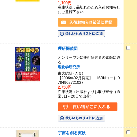
1,100円
在庫状況：品切れのため入荷お知らせ
にご登録下さい
理研探偵団
オンリーワンに挑む研究者の素顔に迫
る
理化学研究所
東大総研 (Ａ５)
【2006年02月発売】 ISBNコード 9
784902721027
2,750円
在庫状況：出版社よりお取り寄せ（通
常3日～20日で出荷）
宇宙を創る実験