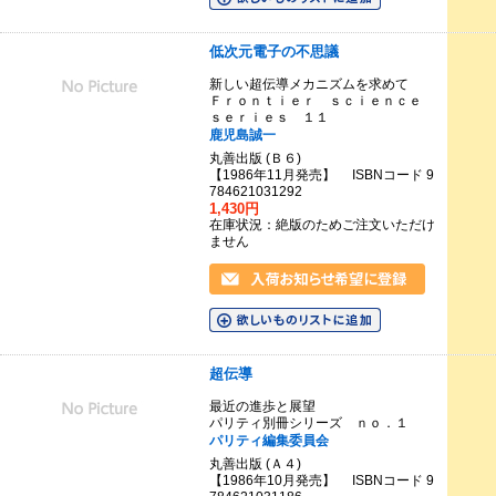
低次元電子の不思議
新しい超伝導メカニズムを求めて
Ｆｒｏｎｔｉｅｒ ｓｃｉｅｎｃｅ
ｓｅｒｉｅｓ １１
鹿児島誠一
丸善出版 (Ｂ６)
【1986年11月発売】 ISBNコード 9
784621031292
1,430円
在庫状況：絶版のためご注文いただけ
ません
超伝導
最近の進歩と展望
パリティ別冊シリーズ ｎｏ．１
パリティ編集委員会
丸善出版 (Ａ４)
【1986年10月発売】 ISBNコード 9