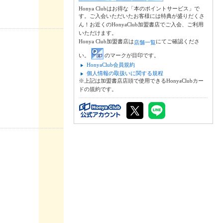
Honya Clubはお得な「本のポイントサービス」で
す。ご入会いただいたお客様には特典が盛りだくさ
ん！お近くのHonyaClub加盟書店でご入会、ご利用
いただけます。
Honya Club加盟書店は
にてご確認くださ
店舗一覧
い。
のマークが目印です。
HonyaClub会員規約
個人情報の取扱いに関する規程
※上記は加盟書店店頭で使用できるHonyaClubカー
ドの規約です。