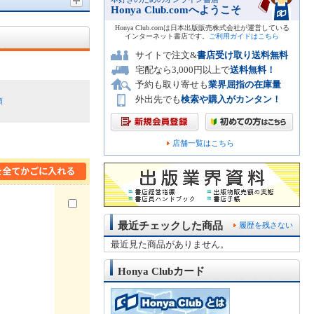
Honya Club.comへようこそ
Honya Club.comは日本出版販売株式会社が運営している
インターネット書店です。
ご利用ガイドはこちら
サイトで注文&
書店受け取り送料無料
宅配なら3,000円以上で
送料無料！
予約も取り寄せも
業界屈指の在庫量
外出先でも
検索や購入がカンタン！
順
店舗一覧はこちら
最近チェックした商品
履歴を残さない
最近見た商品がありません。
Honya Clubカード