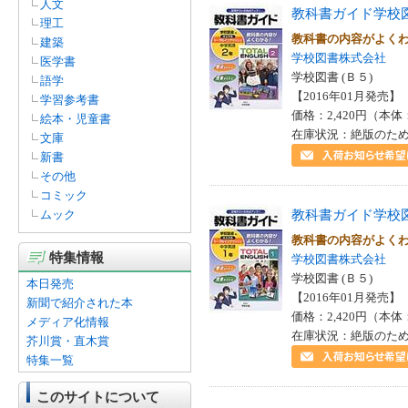
人文
教科書ガイド学校
理工
教科書の内容がよく
建築
学校図書株式会社
医学書
学校図書 (Ｂ５)
語学
【2016年01月発売】 I
学習参考書
価格：2,420円（本体
絵本・児童書
在庫状況：絶版のた
文庫
新書
その他
コミック
教科書ガイド学校
ムック
教科書の内容がよく
特集情報
学校図書株式会社
学校図書 (Ｂ５)
本日発売
【2016年01月発売】 I
新聞で紹介された本
価格：2,420円（本体
メディア化情報
在庫状況：絶版のた
芥川賞・直木賞
特集一覧
このサイトについて