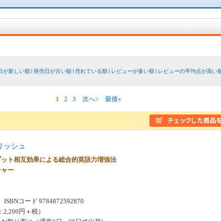
日が新しい順
発売日が古い順
売れている順
レビューが多い順
レビューの平均点が高い
1
2
3
次へ>
最後»
リッシュ
プット相互効果による総合的英語力増強法
チャー
SBNコード 9784872592870
：2,200円＋税）