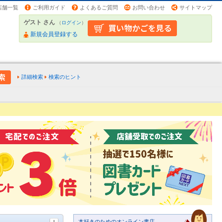
店舗一覧
ご利用ガイド
よくあるご質問
お問い合わせ
サイトマップ
ゲスト さん
（
ログイン
）
新規会員登録する
詳細検索
検索のヒント
本好きのためのオンライン書店