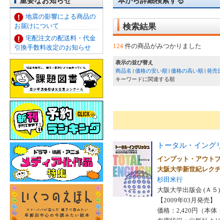
重要なお知らせ
本から詳細検索する
地震の影響による商品の
お届けについて
検索結果
宅配注文の配送料・代金
124
件の商品がみつかりました
引換手数料改定のお知らせ
表示の並び替え
商品名
価格の安い順
価格の高い順
発売
キーワードに関連する順
トータル・イング
インプット・アウト
大阪大学新世紀レク
杉田米行
大阪大学出版会 (Ａ５)
【2009年03月発売】 I
価格：2,420円（本体