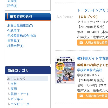
文芸(6)
語学(2)
トータルイングリ
［ＣＤブック］
クリエイティヴ・コア 
朋友出版編集部(7)
【2002年04月発売】 I
今武厚(3)
価格：10,340円（本体
学校図書株式会社(3)
在庫状況：絶版のた
崔宰鳳(1)
杉田米行(1)
教科書ガイド学校
教科書の内容がよく
学校図書株式会社
学校図書 (Ｂ５)
本・コミック
【2016年01月発売】 I
文芸
価格：2,420円（本体
実用
在庫状況：絶版のた
芸術・アート
ビジネス
コンピュータ