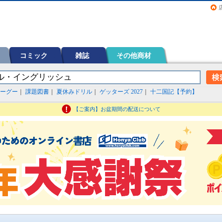
画（コミック）など在庫も充実
コミック
雑誌
その他商材
ーグー
｜
課題図書
｜
夏休みドリル
｜
ゲッターズ 2027
｜
十二国記【予約】
【ご案内】お盆期間の配送について