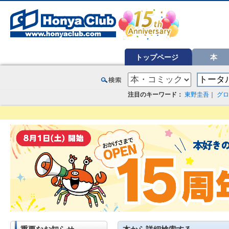
オンライン書店【ホンヤクラブ】はお好きな本屋での受け取りで送料無料！新刊予約・通販も。本（書籍）、雑誌、漫
トップページ
本
注目のキーワード：
東野圭吾
｜
グロ