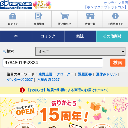
オンライン書店
【ホンヤクラブドットコム】
ログイン
会員登録
買い物かご
店舗一覧
ご利用ガイド
本
コミック
雑誌
その他商材
検索
注目のキーワード：
東野圭吾
｜
グローグー
｜
課題図書
｜
夏休みドリル
｜
ゲッターズ 2027
｜
六星占術 2027
【お知らせ】地震の影響による商品のお届けについて