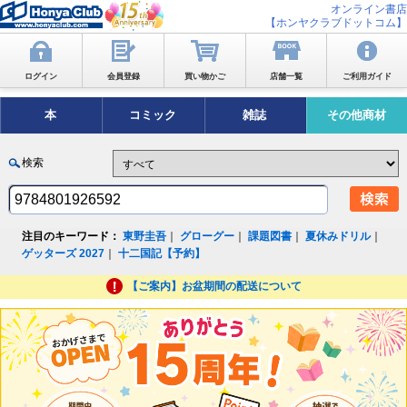
オンライン書店
【ホンヤクラブドットコム】
ログイン
会員登録
買い物かご
店舗一覧
ご利用ガイド
本
コミック
雑誌
その他商材
検索
注目のキーワード：
東野圭吾
｜
グローグー
｜
課題図書
｜
夏休みドリル
｜
ゲッターズ 2027
｜
十二国記【予約】
【ご案内】お盆期間の配送について