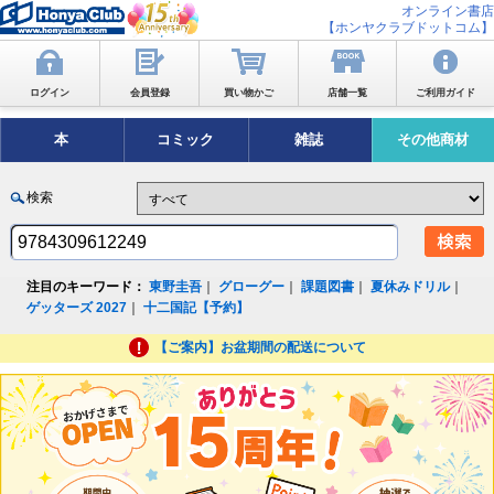
オンライン書店
【ホンヤクラブドットコム】
ログイン
会員登録
買い物かご
店舗一覧
ご利用ガイド
本
コミック
雑誌
その他商材
検索
注目のキーワード：
東野圭吾
｜
グローグー
｜
課題図書
｜
夏休みドリル
｜
ゲッターズ 2027
｜
十二国記【予約】
【ご案内】お盆期間の配送について