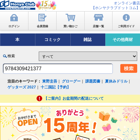
オンライン書店
【ホンヤクラブドットコム】
ログイン
会員登録
買い物かご
店舗一覧
ご利用ガイド
本
コミック
雑誌
その他商材
検索
注目のキーワード：
東野圭吾
｜
グローグー
｜
課題図書
｜
夏休みドリル
｜
ゲッターズ 2027
｜
十二国記【予約】
【ご案内】お盆期間の配送について