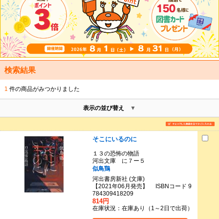
検索結果
1
件の商品がみつかりました
表示の並び替え
そこにいるのに
１３の恐怖の物語
河出文庫 に７ー５
似鳥鶏
河出書房新社 (文庫)
【2021年06月発売】 ISBNコード 9
784309418209
814円
在庫状況：在庫あり（1～2日で出荷）