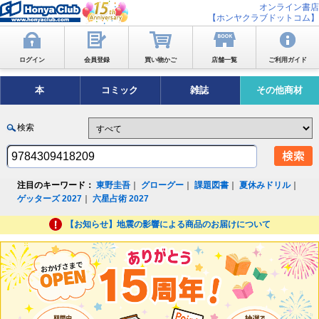
オンライン書店
【ホンヤクラブドットコム】
ログイン
会員登録
買い物かご
店舗一覧
ご利用ガイド
本
コミック
雑誌
その他商材
検索
注目のキーワード：
東野圭吾
｜
グローグー
｜
課題図書
｜
夏休みドリル
｜
ゲッターズ 2027
｜
六星占術 2027
【お知らせ】地震の影響による商品のお届けについて