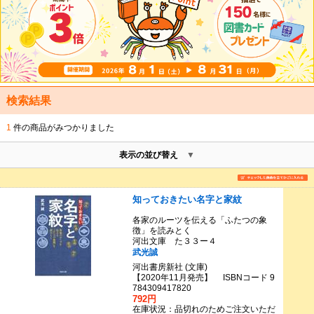
検索結果
1
件の商品がみつかりました
表示の並び替え
知っておきたい名字と家紋
各家のルーツを伝える「ふたつの象
徴」を読みとく
河出文庫 た３３ー４
武光誠
河出書房新社 (文庫)
【2020年11月発売】 ISBNコード 9
784309417820
792円
在庫状況：品切れのためご注文いただ