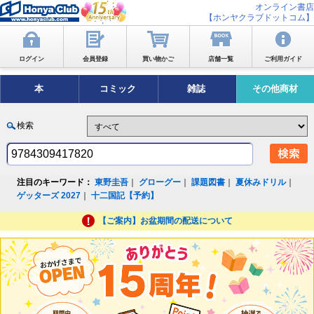
オンライン書店
【ホンヤクラブドットコム】
ログイン
会員登録
買い物かご
店舗一覧
ご利用ガイド
本
コミック
雑誌
その他商材
検索
注目のキーワード：
東野圭吾
｜
グローグー
｜
課題図書
｜
夏休みドリル
｜
ゲッターズ 2027
｜
十二国記【予約】
【ご案内】お盆期間の配送について