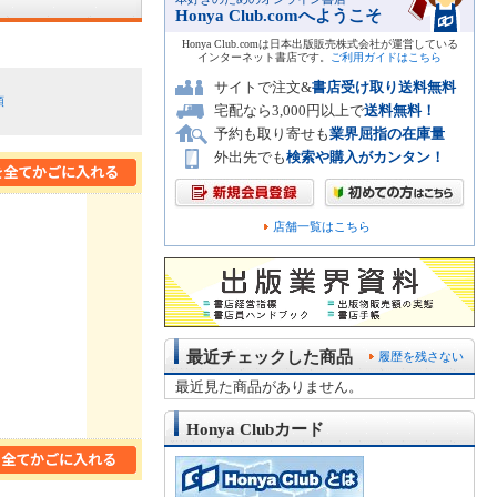
Honya Club.comへようこそ
Honya Club.comは日本出版販売株式会社が運営している
インターネット書店です。
ご利用ガイドはこちら
サイトで注文&
書店受け取り送料無料
順
宅配なら3,000円以上で
送料無料！
予約も取り寄せも
業界屈指の在庫量
外出先でも
検索や購入がカンタン！
店舗一覧はこちら
最近チェックした商品
履歴を残さない
最近見た商品がありません。
Honya Clubカード