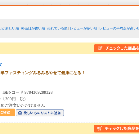
日が新しい順
発売日が古い順
売れている順
レビューが多い順
レビューの平均点が高い
食
簡単ファスティングみるみるやせて健康になる！
SBNコード 9784309289328
：1,300円＋税）
ためご注文いただけません