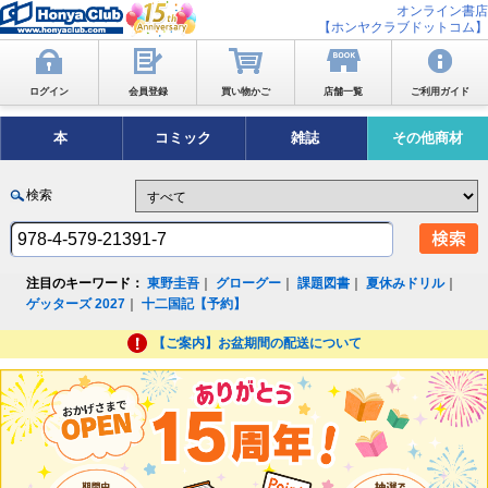
オンライン書店
【ホンヤクラブドットコム】
ログイン
会員登録
買い物かご
店舗一覧
ご利用ガイド
本
コミック
雑誌
その他商材
検索
注目のキーワード：
東野圭吾
｜
グローグー
｜
課題図書
｜
夏休みドリル
｜
ゲッターズ 2027
｜
十二国記【予約】
【ご案内】お盆期間の配送について