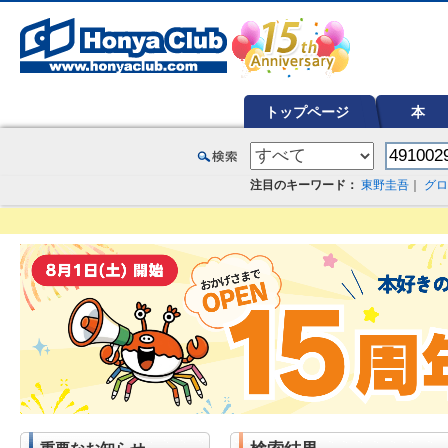
オンライン書店【ホンヤクラブ】はお好きな本屋での受け取りで送料無料！新刊予約・通販も。本（書籍）、雑誌、漫
トップページ
本
注目のキーワード：
東野圭吾
｜
グロ