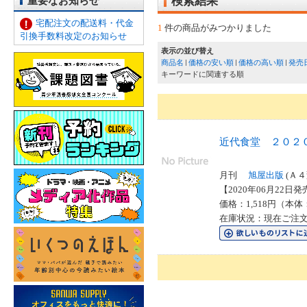
重要なお知らせ
検索結果
宅配注文の配送料・代金
1
件の商品がみつかりました
引換手数料改定のお知らせ
表示の並び替え
商品名
価格の安い順
価格の高い順
発売
キーワードに関連する順
近代食堂 ２０２
月刊
旭屋出版
(Ａ４
【2020年06月22日発売
価格：1,518円（本体
在庫状況：現在ご注