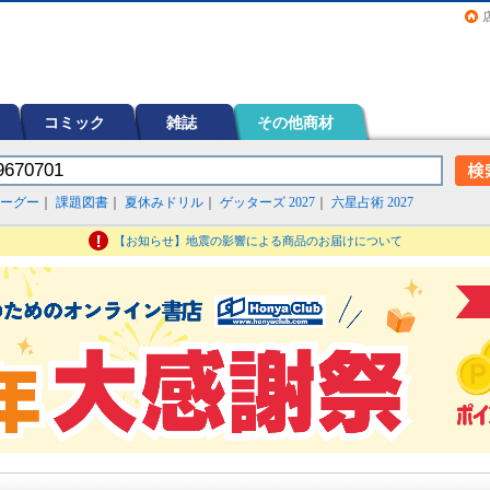
画（コミック）など在庫も充実
コミック
雑誌
その他商材
ーグー
｜
課題図書
｜
夏休みドリル
｜
ゲッターズ 2027
｜
六星占術 2027
【お知らせ】地震の影響による商品のお届けについて