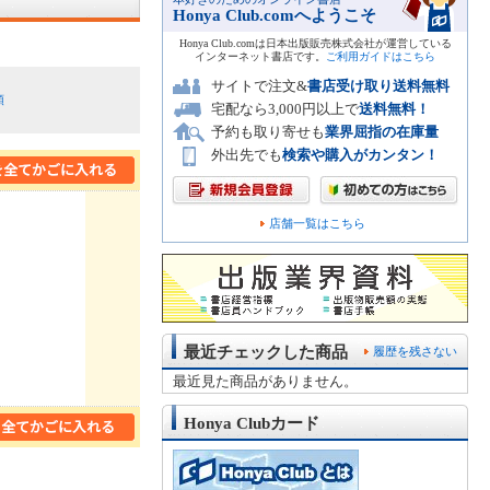
Honya Club.comへようこそ
Honya Club.comは日本出版販売株式会社が運営している
インターネット書店です。
ご利用ガイドはこちら
サイトで注文&
書店受け取り送料無料
順
宅配なら3,000円以上で
送料無料！
予約も取り寄せも
業界屈指の在庫量
外出先でも
検索や購入がカンタン！
店舗一覧はこちら
最近チェックした商品
履歴を残さない
最近見た商品がありません。
Honya Clubカード