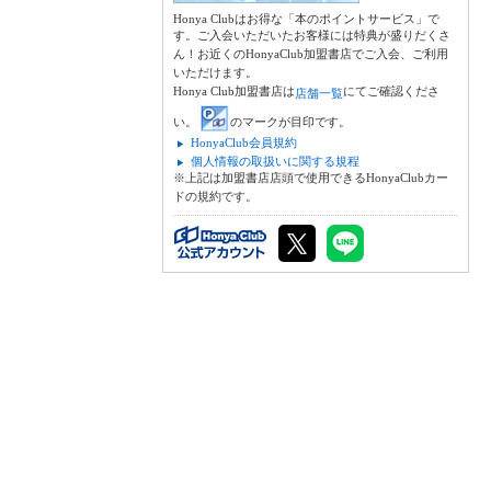
Honya Clubはお得な「本のポイントサービス」で
す。ご入会いただいたお客様には特典が盛りだくさ
ん！お近くのHonyaClub加盟書店でご入会、ご利用
いただけます。
Honya Club加盟書店は
にてご確認くださ
店舗一覧
い。
のマークが目印です。
HonyaClub会員規約
個人情報の取扱いに関する規程
※上記は加盟書店店頭で使用できるHonyaClubカー
ドの規約です。