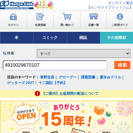
オンライン書店
【ホンヤクラブドットコム】
ログイン
会員登録
買い物かご
店舗一覧
ご利用ガイド
本
コミック
雑誌
その他商材
検索
注目のキーワード：
東野圭吾
｜
グローグー
｜
課題図書
｜
夏休みドリル
｜
ゲッターズ 2027
｜
十二国記【予約】
【ご案内】お盆期間の配送について