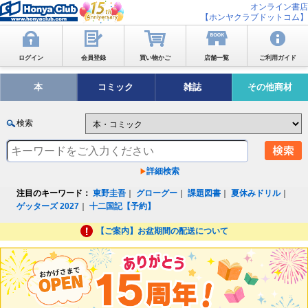
オンライン書店
【ホンヤクラブドットコム】
ログイン
会員登録
買い物かご
店舗一覧
ご利用ガイド
本
コミック
雑誌
その他商材
検索
詳細検索
注目のキーワード：
東野圭吾
｜
グローグー
｜
課題図書
｜
夏休みドリル
｜
ゲッターズ 2027
｜
十二国記【予約】
【ご案内】お盆期間の配送について