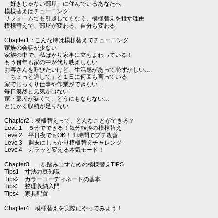
「好きじゃない部屋」に住んでいるあなたへ
模様替えはチューニング
リフォームでも引越しでもなく、模様替えを推す理由
模様替えで、部屋が変わる、自分も変わる
Chapter1：こんな時は模様替えでチューニング
家族の会話が少ない
家族の中で、私ばかり家事に立ちまわっている！
もう何年も家の中が代り映えしない
お客さんを呼びたいけど、生活感があって恥ずかしい…
「ちょっと通して」と１日に何回も言っている
家でじっくり仕事や作業ができない…
毎日漠然と元気が出ない…
家・部屋が狭くて、どうにもならない…
とにかく収納が足りない
Chapter2：模様替えって、どんなことができる？
Level1 ５分でできる！気分転換の模様替え
Level2 平日夜でもOK！１時間でプチ改善
Level3 週末にしっかり模様替えチャレンジ
Level4 ガラッと変える本気モード！
Chapter3 一歩踏み出すための模様替えTIPS
Tips1 寸法の豆知識
Tips2 カラーコーディネートの基本
Tips3 整理収納入門
Tips4 家具配置
Chapter4 模様替えを実際にやってみよう！