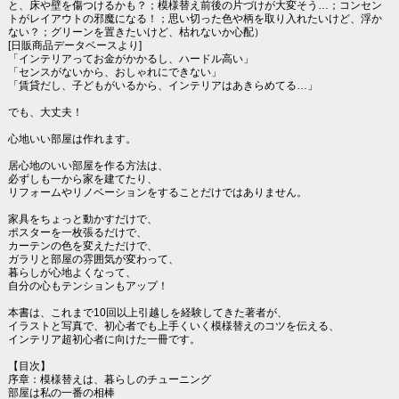
と、床や壁を傷つけるかも？；模様替え前後の片づけが大変そう…；コンセン
トがレイアウトの邪魔になる！；思い切った色や柄を取り入れたいけど、浮か
ない？；グリーンを置きたいけど、枯れないか心配）
[日販商品データベースより]
「インテリアってお金がかかるし、ハードル高い」
「センスがないから、おしゃれにできない」
「賃貸だし、子どもがいるから、インテリアはあきらめてる…」
でも、大丈夫！
心地いい部屋は作れます。
居心地のいい部屋を作る方法は、
必ずしも一から家を建てたり、
リフォームやリノベーションをすることだけではありません。
家具をちょっと動かすだけで、
ポスターを一枚張るだけで、
カーテンの色を変えただけで、
ガラリと部屋の雰囲気が変わって、
暮らしが心地よくなって、
自分の心もテンションもアップ！
本書は、これまで10回以上引越しを経験してきた著者が、
イラストと写真で、初心者でも上手くいく模様替えのコツを伝える、
インテリア超初心者に向けた一冊です。
【目次】
序章：模様替えは、暮らしのチューニング
部屋は私の一番の相棒