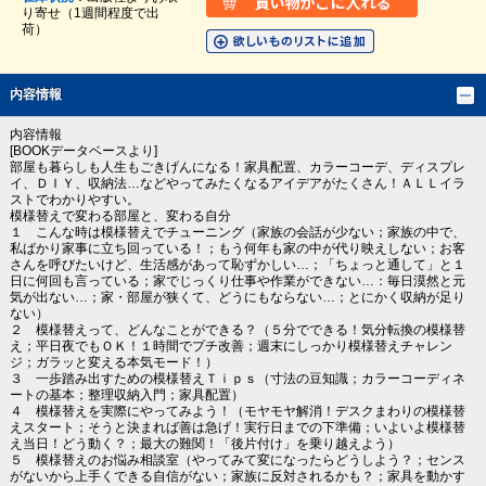
り寄せ（1週間程度で出
荷）
内容情報
内容情報
[BOOKデータベースより]
部屋も暮らしも人生もごきげんになる！家具配置、カラーコーデ、ディスプレ
イ、ＤＩＹ、収納法…などやってみたくなるアイデアがたくさん！ＡＬＬイラ
ストでわかりやすい。
模様替えで変わる部屋と、変わる自分
１ こんな時は模様替えでチューニング（家族の会話が少ない；家族の中で、
私ばかり家事に立ち回っている！；もう何年も家の中が代り映えしない；お客
さんを呼びたいけど、生活感があって恥ずかしい…；「ちょっと通して」と１
日に何回も言っている；家でじっくり仕事や作業ができない…：毎日漠然と元
気が出ない…；家・部屋が狭くて、どうにもならない…；とにかく収納が足り
ない）
２ 模様替えって、どんなことができる？（５分でできる！気分転換の模様替
え；平日夜でもＯＫ！１時間でプチ改善；週末にしっかり模様替えチャレン
ジ；ガラッと変える本気モード！）
３ 一歩踏み出すための模様替えＴｉｐｓ（寸法の豆知識；カラーコーディネ
ートの基本；整理収納入門；家具配置）
４ 模様替えを実際にやってみよう！（モヤモヤ解消！デスクまわりの模様替
えスタート；そうと決まれば善は急げ！実行日までの下準備；いよいよ模様替
え当日！どう動く？；最大の難関！「後片付け」を乗り越えよう）
５ 模様替えのお悩み相談室（やってみて変になったらどうしよう？；センス
がないから上手くできる自信がない；家族に反対されるかも？；家具を動かす