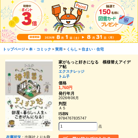
トップページ
>
本・コミック
>
実用
>
くらし
>
住まい・住宅
家がもっと好きになる 模様替えアイデ
ア帖
エクスナレッジ
トム子
価格
1,760円
発行年月
2026年06月
判型
Ａ５
ISBN
9784767835747
点
在庫状況
：出版社よりお取