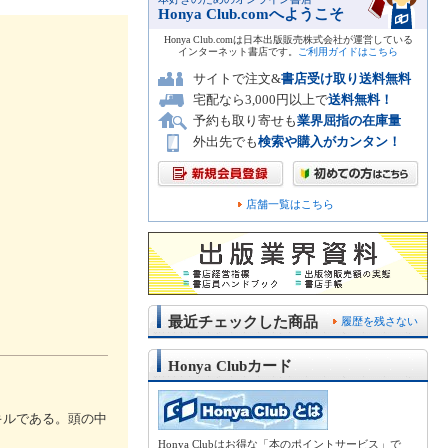
Honya Club.comへようこそ
Honya Club.comは日本出版販売株式会社が運営している
インターネット書店です。
ご利用ガイドはこちら
サイトで注文&
書店受け取り送料無料
宅配なら3,000円以上で
送料無料！
予約も取り寄せも
業界屈指の在庫量
外出先でも
検索や購入がカンタン！
店舗一覧はこちら
最近チェックした商品
履歴を残さない
Honya Clubカード
キルである。頭の中
Honya Clubはお得な「本のポイントサービス」で