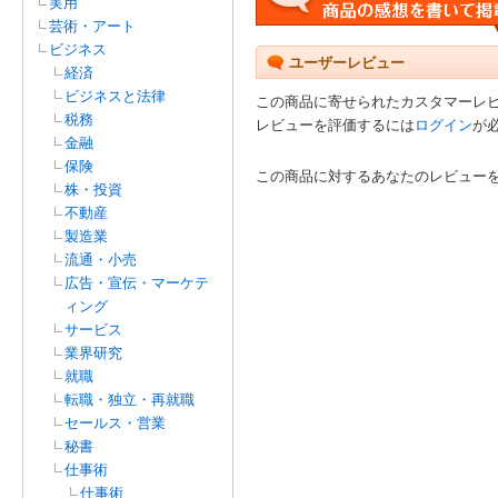
実用
芸術・アート
ビジネス
ユーザーレビュー
経済
ビジネスと法律
この商品に寄せられたカスタマーレ
税務
レビューを評価するには
ログイン
が
金融
保険
この商品に対するあなたのレビュー
株・投資
不動産
製造業
流通・小売
広告・宣伝・マーケテ
ィング
サービス
業界研究
就職
転職・独立・再就職
セールス・営業
秘書
仕事術
仕事術