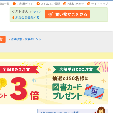
店舗一覧
ご利用ガイド
よくあるご質問
お問い合わせ
サイトマップ
ゲスト さん
（
ログイン
）
新規会員登録する
詳細検索
検索のヒント
本好きのためのオンライン書店