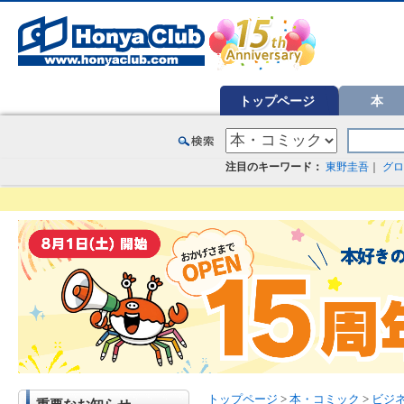
オンライン書店【ホンヤクラブ】はお好きな本屋での受け取りで送料無料！新刊予約・通販も。本（書籍）、雑誌、漫
トップページ
本
注目のキーワード：
東野圭吾
｜
グロ
トップページ
>
本・コミック
>
ビジ