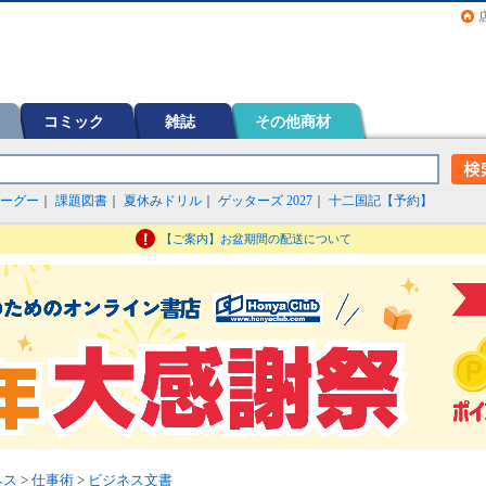
画（コミック）など在庫も充実
コミック
雑誌
その他商材
ーグー
｜
課題図書
｜
夏休みドリル
｜
ゲッターズ 2027
｜
十二国記【予約】
【ご案内】お盆期間の配送について
ネス
>
仕事術
>
ビジネス文書