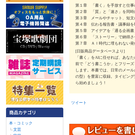
第１章 「書く」を手放すと仕事
第２章 「質」と「速さ」を同時
第３章 メールやチャット、短文
第４章 伝わる報告書・議事録を
第５章 アイデアを「通る企画書
第６章 「ストーリー」で納得さ
第７章 ＡＩ時代に埋もれない発
[日販商品データベースより]
「書く」をAIに任せれば、あな
前で「どう書こうか」とフリーズ
します。本書では、日常のメール
の型）を豊富に収録。タイピング
ら始めましょう！
ツイート
本・コミック
文芸