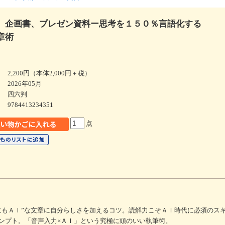
、企画書、プレゼン資料ー思考を１５０％言語化する
章術
2,200円（本体2,000円＋税）
2026年05月
四六判
9784413234351
点
にもＡＩ”な文章に自分らしさを加えるコツ。読解力こそＡＩ時代に必須のス
ンプト。「音声入力×ＡＩ」という究極に頭のいい執筆術。