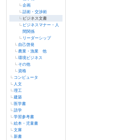
企画
話術・交渉術
ビジネス文書
ビジネスマナー・人
間関係
リーダーシップ
自己啓発
農業・漁業 他
環境ビジネス
その他
資格
コンピュータ
人文
理工
建築
医学書
語学
学習参考書
絵本・児童書
文庫
新書