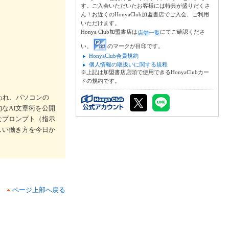
す。ご入会いただいたお客様には特典が盛りだくさ
ん！お近くのHonyaClub加盟書店でご入会、ご利用
いただけます。
Honya Club加盟書店は
にてご確認くださ
店舗一覧
い。
のマークが目印です。
HonyaClub会員規約
個人情報の取扱いに関する規程
※上記は加盟書店店頭で使用できるHonyaClubカー
ドの規約です。
われ、パソコンの
なAI文章術を公開
なプロンプト（指示
しい働き方を今日か
ページ上部へ戻る