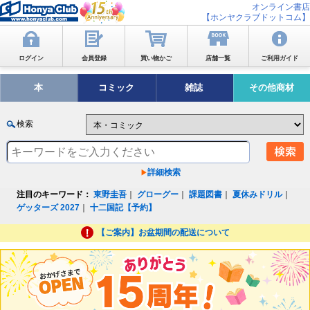
オンライン書店
【ホンヤクラブドットコム】
ログイン
会員登録
買い物かご
店舗一覧
ご利用ガイド
本
コミック
雑誌
その他商材
検索
詳細検索
注目のキーワード：
東野圭吾
｜
グローグー
｜
課題図書
｜
夏休みドリル
｜
ゲッターズ 2027
｜
十二国記【予約】
【ご案内】お盆期間の配送について