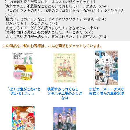
【この物語を読んだ読者から、オススメの感想ぞくぞく！】
「意外すぎた。不思議なことだらけでおもしろい！」糸さん（小４）
「リコのヒラメキの力と、涼夏のツッコミがおもしろかった！」ゆきひろさん
（小４）
「巨大イカとのバトルなど、ドキドキワクワク！」ikuさん（小４）
「絶対ハマる！」ひなこさん（小５）
「おもしろくて、どんどん読みました！」はなかさん（小５）
「仲間を助ける勇気が心に響きました」ゆりこさん（小6）
「おもしろい道具が一緒なら、冒険に行きたい！」青空さん（中１）
この商品をご覧のお客様は、こんな商品もチェックしています。
「ぼくは鬼がこわいと
映画すみっコぐらし
ナビエ・ストークス方
思いました。」
ツギハギ工場のふしぎ
程式と僕らの最終定理
なコ