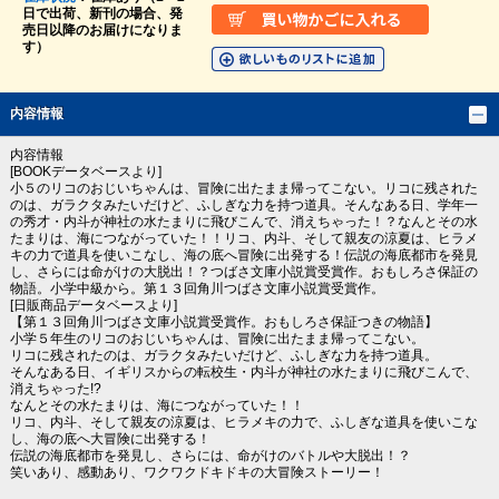
日で出荷、新刊の場合、発
売日以降のお届けになりま
す）
内容情報
内容情報
[BOOKデータベースより]
小５のリコのおじいちゃんは、冒険に出たまま帰ってこない。リコに残された
のは、ガラクタみたいだけど、ふしぎな力を持つ道具。そんなある日、学年一
の秀才・内斗が神社の水たまりに飛びこんで、消えちゃった！？なんとその水
たまりは、海につながっていた！！リコ、内斗、そして親友の涼夏は、ヒラメ
キの力で道具を使いこなし、海の底へ冒険に出発する！伝説の海底都市を発見
し、さらには命がけの大脱出！？つばさ文庫小説賞受賞作。おもしろさ保証の
物語。小学中級から。第１３回角川つばさ文庫小説賞受賞作。
[日販商品データベースより]
【第１３回角川つばさ文庫小説賞受賞作。おもしろさ保証つきの物語】
小学５年生のリコのおじいちゃんは、冒険に出たまま帰ってこない。
リコに残されたのは、ガラクタみたいだけど、ふしぎな力を持つ道具。
そんなある日、イギリスからの転校生・内斗が神社の水たまりに飛びこんで、
消えちゃった!?
なんとその水たまりは、海につながっていた！！
リコ、内斗、そして親友の涼夏は、ヒラメキの力で、ふしぎな道具を使いこな
し、海の底へ大冒険に出発する！
伝説の海底都市を発見し、さらには、命がけのバトルや大脱出！？
笑いあり、感動あり、ワクワクドキドキの大冒険ストーリー！