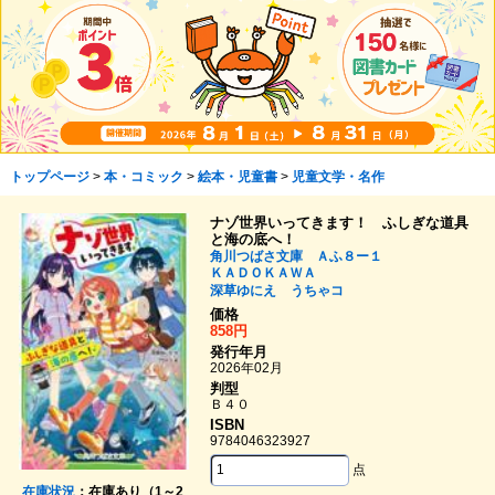
トップページ
>
本・コミック
>
絵本・児童書
>
児童文学・名作
ナゾ世界いってきます！ ふしぎな道具
と海の底へ！
角川つばさ文庫 Ａふ８ー１
ＫＡＤＯＫＡＷＡ
深草ゆにえ
うちゃコ
価格
858円
発行年月
2026年02月
判型
Ｂ４０
ISBN
9784046323927
点
在庫状況
：在庫あり（1～2