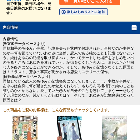
日で出荷、新刊の場合、発
売日以降のお届けになりま
す）
内容情報
内容情報
[BOOKデータベースより]
同棲相手のあゆみが突然、記憶を失った状態で保護された。事故なのか事件な
のか―何も覚えていないあゆみは当然、恋人である純のことも記憶にないとい
う。純はあゆみの記憶を取り戻すべく、かつてデートした場所をはじめ思い出
のあるところにあゆみを連れていく。記憶をなくした恋人は、またふたたび同
じ人を好きになることができるのか。そして、あゆみが記憶をなくした原因と
は！？ラスト、驚きの事実が明かされる恋愛ミステリーの傑作。
[日販商品データベースより]
同棲している恋人のあゆみが記憶喪失になってしまったーー。事故か事件か、
あゆみは自身に何が起きたのか覚えておらず、もちろん同棲相手の純のことも
誰なのかわからない。愛していた恋人が自分のことを忘れてしまうーー悲しく
辛い現実のなか、純がとった行動とは？ そして、あゆみが記憶喪失になった
原因とは？
この商品をご覧のお客様は、こんな商品もチェックしています。