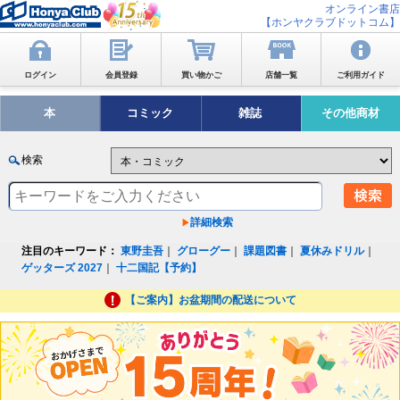
オンライン書店
【ホンヤクラブドットコム】
ログイン
会員登録
買い物かご
店舗一覧
ご利用ガイド
本
コミック
雑誌
その他商材
検索
詳細検索
注目のキーワード：
東野圭吾
｜
グローグー
｜
課題図書
｜
夏休みドリル
｜
ゲッターズ 2027
｜
十二国記【予約】
【ご案内】お盆期間の配送について