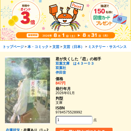
トップページ
>
本・コミック
>
文芸
>
文芸（日本）
>
ミステリー・サスペンス
君が失くした「恋」の相手
双葉文庫 は４３ー０３
双葉社
伴田音
価格
847円
発行年月
2026年01月
判型
文庫
ISBN
9784575528992
点
在庫状況
：在庫あり（1～2