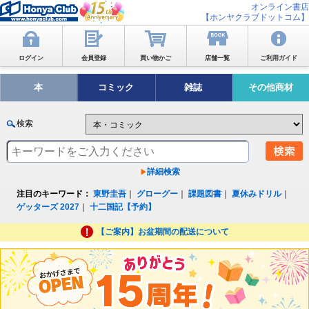
オンライン書店
【ホンヤクラブドットコム】
ログイン
会員登録
買い物かご
店舗一覧
ご利用ガイド
本
コミック
雑誌
その他商材
検索
詳細検索
注目のキーワード：
東野圭吾
｜
グローグー
｜
課題図書
｜
夏休みドリル
｜
ゲッターズ 2027
｜
十二国記【予約】
【ご案内】お盆期間の配送について