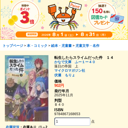
トップページ
>
本・コミック
>
絵本・児童書
>
児童文学・名作
転生したらスライムだった件 １４
かなで文庫 ふー１ー４０
落日の帝国 上
マイクロマガジン社
伏瀬
もりょ
価格
902円
発行年月
2025年11月
判型
Ｂ４０
ISBN
9784867168653
点
在庫状況
：在庫あり（1～2