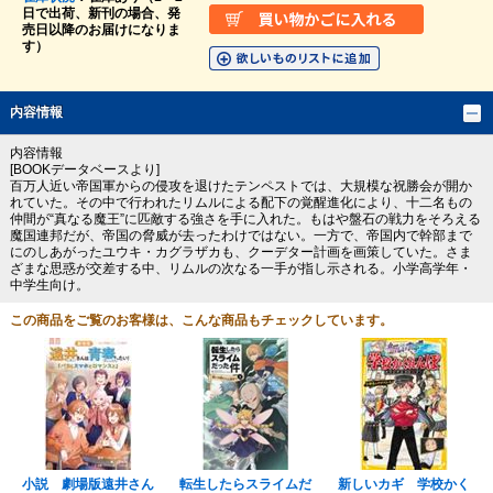
日で出荷、新刊の場合、発
売日以降のお届けになりま
す）
内容情報
内容情報
[BOOKデータベースより]
百万人近い帝国軍からの侵攻を退けたテンペストでは、大規模な祝勝会が開か
れていた。その中で行われたリムルによる配下の覚醒進化により、十二名もの
仲間が“真なる魔王”に匹敵する強さを手に入れた。もはや盤石の戦力をそろえる
魔国連邦だが、帝国の脅威が去ったわけではない。一方で、帝国内で幹部まで
にのしあがったユウキ・カグラザカも、クーデター計画を画策していた。さま
ざまな思惑が交差する中、リムルの次なる一手が指し示される。小学高学年・
中学生向け。
この商品をご覧のお客様は、こんな商品もチェックしています。
小説 劇場版遠井さん
転生したらスライムだ
新しいカギ 学校かく