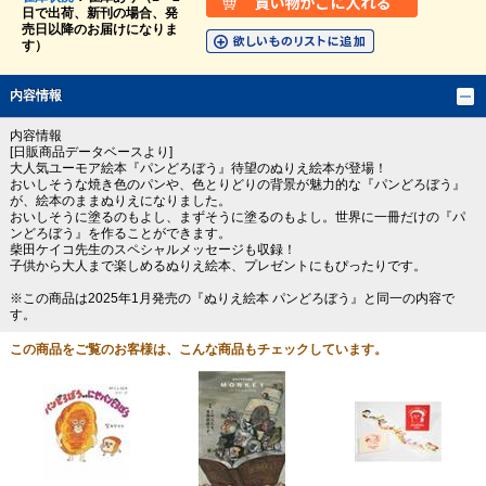
日で出荷、新刊の場合、発
売日以降のお届けになりま
す）
内容情報
内容情報
[日販商品データベースより]
大人気ユーモア絵本『パンどろぼう』待望のぬりえ絵本が登場！
おいしそうな焼き色のパンや、色とりどりの背景が魅力的な『パンどろぼう』
が、絵本のままぬりえになりました。
おいしそうに塗るのもよし、まずそうに塗るのもよし。世界に一冊だけの『パ
ンどろぼう』を作ることができます。
柴田ケイコ先生のスペシャルメッセージも収録！
子供から大人まで楽しめるぬりえ絵本、プレゼントにもぴったりです。
※この商品は2025年1月発売の『ぬりえ絵本 パンどろぼう』と同一の内容で
す。
この商品をご覧のお客様は、こんな商品もチェックしています。