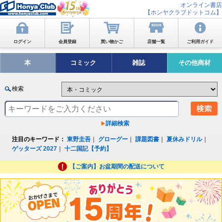
オンライン書店
【ホンヤクラブドットコム】
ログイン
会員登録
買い物かご
店舗一覧
ご利用ガイド
本
コミック
雑誌
その他商材
検索
詳細検索
注目のキーワード：
東野圭吾
｜
グローグー
｜
課題図書
｜
夏休みドリル
｜
ゲッターズ 2027
｜
十二国記【予約】
【ご案内】お盆期間の配送について