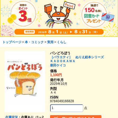
トップページ
>
本・コミック
>
実用
>
くらし
パンどろぼう
［バラエティ］ ぬりえ絵本シリーズ
ＫＡＤＯＫＡＷＡ
柴田ケイコ
価格
1,100円
発行年月
2025年10月
判型
Ａ４
ISBN
9784049166828
点
在庫状況
：在庫あり（1～2