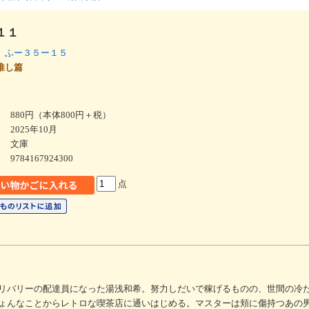
１１
 ふー３５ー１５
チ推し篇
880円（本体800円＋税）
2025年10月
文庫
9784167924300
点
リバリーの配達員になった湯浅和希。努力しだいで稼げるものの、世間の冷
ょんなことからレトロな喫茶店に通いはじめる。マスターは頬に傷持つあの