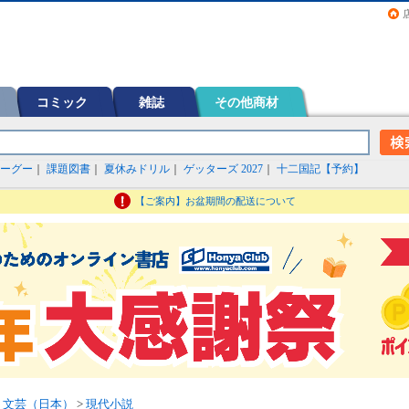
画（コミック）など在庫も充実
コミック
雑誌
その他商材
ーグー
｜
課題図書
｜
夏休みドリル
｜
ゲッターズ 2027
｜
十二国記【予約】
【ご案内】お盆期間の配送について
>
文芸（日本）
>
現代小説