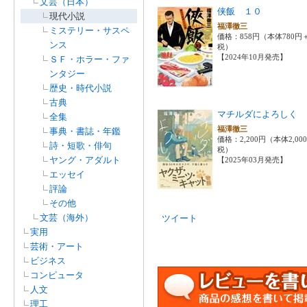
文芸（日本）
侠飯 １０
現代小説
福澤徹三
ミステリー・サスペ
価格：858円（本体780円
ンス
税）
【2024年10月発売】
ＳＦ・ホラー・ファ
ンタジー
歴史・時代小説
古典
マチルダによろしく
全集
福澤徹三
事典・書誌・年鑑
価格：2,200円（本体2,00
詩・短歌・俳句
税）
ヤング・アダルト
【2025年03月発売】
エッセイ
評論
その他
文芸（海外）
ツイート
実用
芸術・アート
ビジネス
コンピュータ
人文
理工