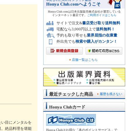
Honya Club.comへようこそ
Honya Club.comは日本出版販売株式会社が運営している
インターネット書店です。
ご利用ガイドはこちら
サイトで注文&
書店受け取り送料無料
宅配なら3,000円以上で
送料無料！
予約も取り寄せも
業界屈指の在庫量
外出先でも
検索や購入がカンタン！
店舗一覧はこちら
最近チェックした商品
履歴を残さない
Honya Clubカード
たい目にメンタルを
男。絶品料理を堪能
Honya Clubはお得な「本のポイントサービス」で