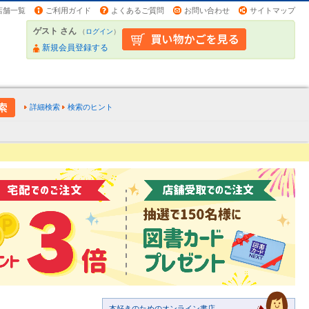
店舗一覧
ご利用ガイド
よくあるご質問
お問い合わせ
サイトマップ
ゲスト さん
（
ログイン
）
新規会員登録する
詳細検索
検索のヒント
本好きのためのオンライン書店