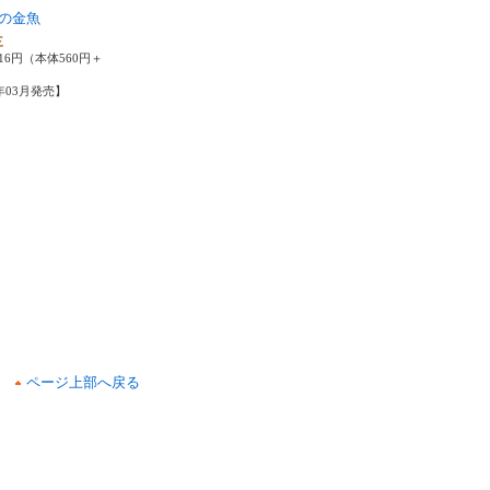
の金魚
三
16円（本体560円＋
0年03月発売】
ページ上部へ戻る