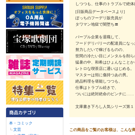
しつつも、仕事のトラブルで絶体
[日販商品データベースより]
ぼっちのフーデリ販売員が
タワマン地獄で闇堕ち〓
パープル企業を退職して、
フードデリバリーの配達員になっ
努力しだいで稼げるものの、
世間の冷たい目にメンタルを削ら
猛暑の中、和希はひょんなことか
レトロな喫茶店に通いはじめる。
マスターは頬に傷持つあの男。
絶品料理を堪能しつつも、
仕事はトラブル続きで、
ついには絶対絶命のピンチに……
文庫書き下ろし人気シリーズ第１
本・コミック
文芸
この商品をご覧のお客様は、こんな