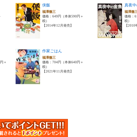
侠飯
真夜中
福澤徹三
福澤徹
＋
価格：649円（本体590円＋
価格：6
税）
税）
【2014年12月発売】
【201
作家ごはん
福澤徹三
0円＋
価格：704円（本体640円＋
税）
【2021年11月発売】