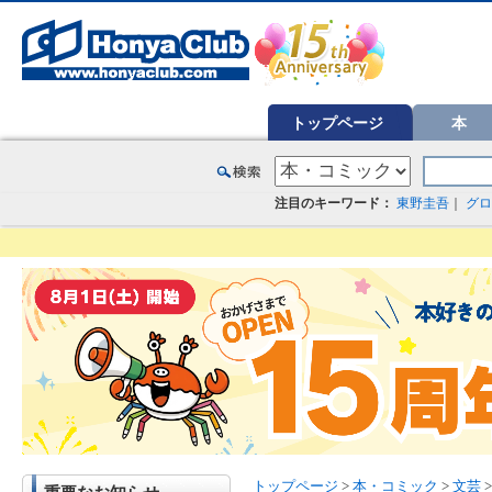
オンライン書店【ホンヤクラブ】はお好きな本屋での受け取りで送料無料！新刊予約・通販も。本（書籍）、雑誌、漫
トップページ
本
注目のキーワード：
東野圭吾
｜
グロ
トップページ
>
本・コミック
>
文芸