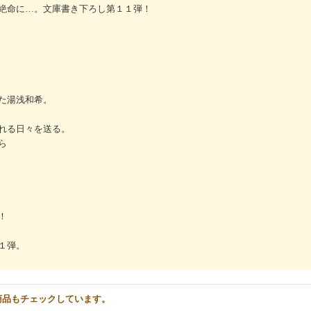
絶命に…。文庫書き下ろし第１１弾！
た湯浅和希。
れる日々を送る。
ら
！
１弾。
商品もチェックしています。