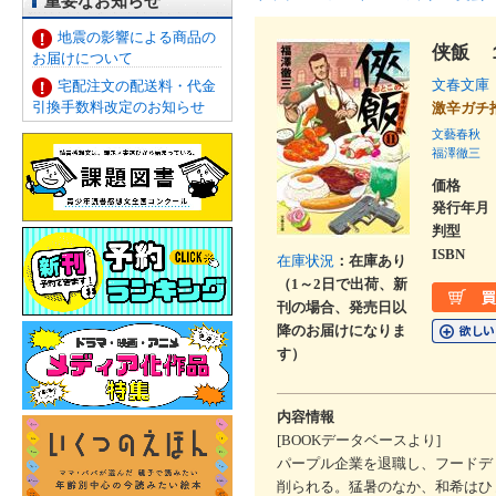
重要なお知らせ
地震の影響による商品の
侠飯 
お届けについて
文春文庫
宅配注文の配送料・代金
引換手数料改定のお知らせ
激辛ガ
文藝春秋
福澤徹三
価格
発行年月
判型
ISBN
在庫状況
：在庫あり
（1～2日で出荷、新
刊の場合、発売日以
降のお届けになりま
す）
内容情報
[BOOKデータベースより]
パープル企業を退職し、フードデ
削られる。猛暑のなか、和希はひ