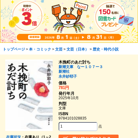
トップページ
>
本・コミック
>
文芸
>
文芸（日本）
>
歴史・時代小説
木挽町のあだ討ち
新潮文庫 なー１０７ー３
新潮社
永井紗耶子
価格
781円
発行年月
2025年10月
判型
文庫
ISBN
9784101028835
点
在庫状況
：在庫あり（1～2