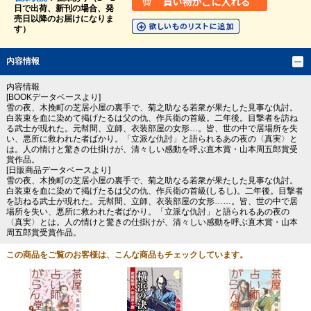
日で出荷、新刊の場合、発
売日以降のお届けになりま
す）
内容情報
内容情報
[BOOKデータベースより]
雪の夜、木挽町の芝居小屋の裏手で、菊之助なる若衆が果たした見事な仇討。
白装束を血に染めて掲げたるは父の仇、作兵衛の首級。二年後。目撃者を訪ね
る武士が現れた。元幇間、立師、衣装部屋の女形…。皆、世の中で居場所を失
い、悪所に救われた者ばかり。「立派な仇討」と語られるあの夜の〈真実〉と
は。人の情けと驚きの仕掛けが、清々しい感動を呼ぶ直木賞・山本周五郎賞受
賞作品。
[日販商品データベースより]
雪の夜、木挽町の芝居小屋の裏手で、菊之助なる若衆が果たした見事な仇討。
白装束を血に染めて掲げたるは父の仇、作兵衛の首級(しるし)。二年後。目撃者
を訪ねる武士が現れた。元幇間、立師、衣装部屋の女形……。皆、世の中で居
場所を失い、悪所に救われた者ばかり。「立派な仇討」と語られるあの夜の
〈真実〉とは。人の情けと驚きの仕掛けが、清々しい感動を呼ぶ直木賞・山本
周五郎賞受賞作品。
この商品をご覧のお客様は、こんな商品もチェックしています。