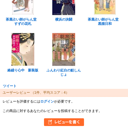
茶屋占い師がらん堂
横浜の決闘
茶屋占い師がらん堂
すずの花札
黒猫日和
絡繰り心中 新装版
ふんわり紅白の鮭しん
じょ
ツイート
ユーザーレビュー
（1件、平均スコア：4）
レビューを評価するには
ログイン
が必要です。
この商品に対するあなたのレビューを投稿することができます。