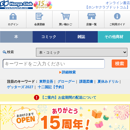
オンライン書店
【ホンヤクラブドットコム】
ログイン
会員登録
買い物かご
店舗一覧
ご利用ガイド
本
コミック
雑誌
その他商材
検索
詳細検索
注目のキーワード：
東野圭吾
｜
グローグー
｜
課題図書
｜
夏休みドリル
｜
ゲッターズ 2027
｜
十二国記【予約】
【ご案内】お盆期間の配送について