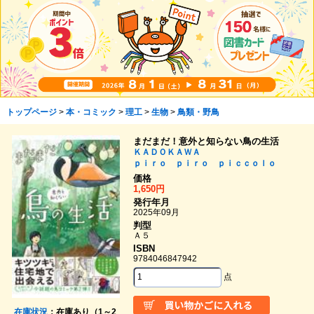
トップページ
>
本・コミック
>
理工
>
生物
>
鳥類・野鳥
まだまだ！意外と知らない鳥の生活
ＫＡＤＯＫＡＷＡ
ｐｉｒｏ ｐｉｒｏ ｐｉｃｃｏｌｏ
価格
1,650円
発行年月
2025年09月
判型
Ａ５
ISBN
9784046847942
点
在庫状況
：在庫あり（1～2