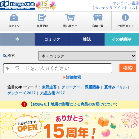
オンライン書店
【ホンヤクラブドットコム】
ログイン
会員登録
買い物かご
店舗一覧
ご利用ガイド
本
コミック
雑誌
その他商材
検索
詳細検索
注目のキーワード：
東野圭吾
｜
グローグー
｜
課題図書
｜
夏休みドリル
｜
ゲッターズ 2027
｜
六星占術 2027
【お知らせ】地震の影響による商品のお届けについて