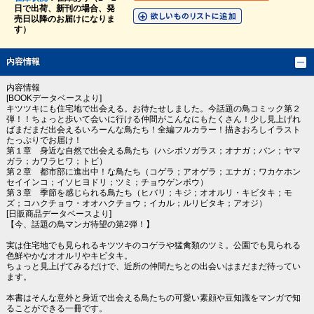
日で出荷、新刊の場合、発
売日以降のお届けになりま
す）
内容情報
内容情報
[BOOKデータベースより]
キツツキにも住宅地で出会える。お待たせしました。今話題の鳥コミック第２
弾！！ちょっと歩いて会いに行ける仲間がこんなにもたくさん！少し見上げれ
ばまだまだ出会えるいろーんな鳥たち！全編フルカラー！描きおろしイラスト
たっぷりでお届け！
第１章 身近な自然で出会える鳥たち（ハシボソガラス；オナガ；バン；ヤマ
ガラ；カワラヒワ；トビ）
第２章 都市部に進出中！な鳥たち（コゲラ；アオゲラ；エナガ；ワカケホン
セイインコ；イソヒヨドリ；ツミ；チョウゲンボウ）
第３章 季節を感じられる鳥たち（ヒバリ；キジ；オオルリ・キビタキ；モ
ズ；コハクチョウ・オオハクチョウ；イカル；ルリビタキ；アオジ）
[日販商品データベースより]
【今、話題の鳥マンガ待望の第2弾！】
実は住宅地でも見られるキツツキのコゲラや猛禽類のツミ。公園でも見られる
色鮮やかなオオルリやキビタキ。
ちょっと見上げてみるだけで、近所の仲間たちとの出会いはまだまだ待ってい
ます。
本書はそんな意外と身近で出会える鳥たちの可愛い素顔や豆知識をマンガで知
ることができる一冊です。