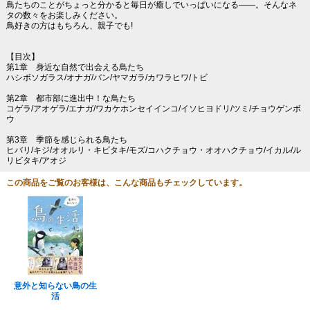
鳥たちのことがちょっと分かると毎日が癒しでいっぱいになる――。そんなネ
タの数々をお楽しみください。
鳥好きの方はもちろん、親子でも!
【目次】
第1章 身近な自然で出会える鳥たち
ハシボソガラス/オナガ/バン/ヤマガラ/カワラヒワ/トビ
第2章 都市部に進出中！な鳥たち
コゲラ/アオゲラ/エナガ/ワカケホンセイインコ/イソヒヨドリ/ツミ/チョウゲンボ
ウ
第3章 季節を感じられる鳥たち
ヒバリ/キジ/オオルリ・キビタキ/モズ/コハクチョウ・オオハクチョウ/イカル/ル
リビタキ/アオジ
この商品をご覧のお客様は、こんな商品もチェックしています。
意外と知らない鳥の生
活