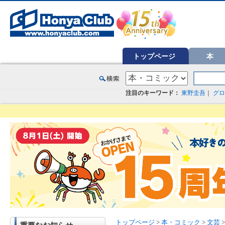
オンライン書店【ホンヤクラブ】はお好きな本屋での受け取りで送料無料！新刊予約・通販も。本（書籍）、雑誌、漫
トップページ
本
注目のキーワード：
東野圭吾
｜
グロ
トップページ
>
本・コミック
>
文芸