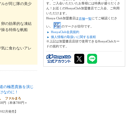
アルが同じ隊の美少
す。ご入会いただいたお客様には特典が盛りだくさ
ん！お近くのHonyaClub加盟書店でご入会、ご利用
いただけます。
Honya Club加盟書店は
にてご確認くださ
店舗一覧
、卵の効果的な凍結
い。
のマークが目印です。
が操る特殊な帆船
HonyaClub会員規約
個人情報の取扱いに関する規程
※上記は加盟書店店頭で使用できるHonyaClubカー
ドの規約です。
が気に食わないアレ
道の極悪貴族を演じ
けなのに！
人 ファルまろ
58円（本体780円＋
6年02月発売】