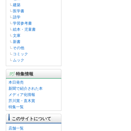
建築
医学書
語学
学習参考書
絵本・児童書
文庫
新書
その他
コミック
ムック
特集情報
本日発売
新聞で紹介された本
メディア化情報
芥川賞・直木賞
特集一覧
このサイトについて
店舗一覧