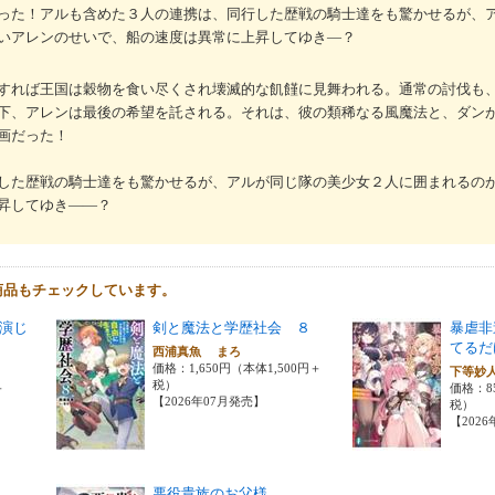
った！アルも含めた３人の連携は、同行した歴戦の騎士達をも驚かせるが、
いアレンのせいで、船の速度は異常に上昇してゆき―？
すれば王国は穀物を食い尽くされ壊滅的な飢饉に見舞われる。通常の討伐も
下、アレンは最後の希望を託される。それは、彼の類稀なる風魔法と、ダン
画だった！
した歴戦の騎士達をも驚かせるが、アルが同じ隊の美少女２人に囲まれるの
昇してゆき――？
商品もチェックしています。
演じ
剣と魔法と学歴社会 ８
暴虐非
てるだ
西浦真魚 まろ
価格：1,650円（本体1,500円＋
下等妙
税）
＋
価格：8
【2026年07月発売】
税）
【202
悪役貴族のお父様