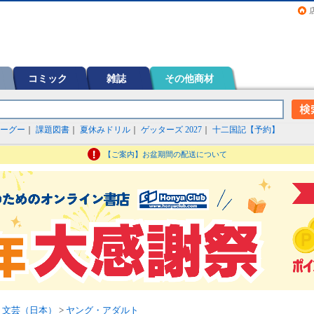
画（コミック）など在庫も充実
コミック
雑誌
その他商材
ーグー
｜
課題図書
｜
夏休みドリル
｜
ゲッターズ 2027
｜
十二国記【予約】
【ご案内】お盆期間の配送について
>
文芸（日本）
>
ヤング・アダルト