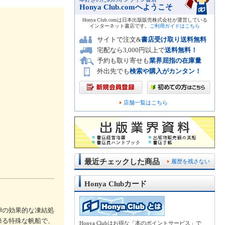
Honya Club.comへようこそ
Honya Club.comは日本出版販売株式会社が運営している
インターネット書店です。
ご利用ガイドはこちら
サイトで注文&
書店受け取り送料無料
宅配なら3,000円以上で
送料無料！
予約も取り寄せも
業界屈指の在庫量
外出先でも
検索や購入がカンタン！
店舗一覧はこちら
最近チェックした商品
履歴を残さない
Honya Clubカード
卵の効果的な凍結処
操る特殊な帆船で、
Honya Clubはお得な「本のポイントサービス」で