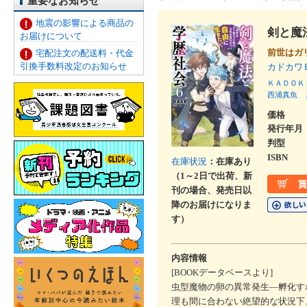
重要なお知らせ
地震の影響による商品の
剣と魔
お届けについて
前世はガ
宅配注文の配送料・代金
引換手数料改定のお知らせ
カドカワ
ＫＡＤＯＫ
西浦真魚
価格
発行年月
判型
ISBN
在庫状況
：在庫あり
（1～2日で出荷、新
刊の場合、発売日以
降のお届けになりま
す）
内容情報
[BOOKデータベースより]
虫型魔物の卵の異常発生―孵化す
理も間に合わない絶望的な状況下