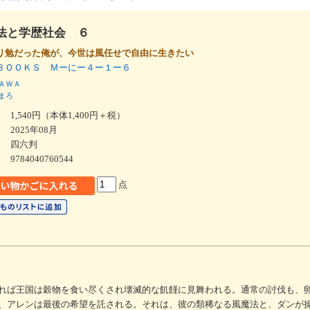
法と学歴社会 ６
リ勉だった俺が、今世は風任せで自由に生きたい
ＢＯＯＫＳ Ｍーにー４ー１ー６
ＡＷＡ
まろ
1,540円（本体1,400円＋税）
2025年08月
四六判
9784040760544
点
れば王国は穀物を食い尽くされ壊滅的な飢饉に見舞われる。通常の討伐も、
、アレンは最後の希望を託される。それは、彼の類稀なる風魔法と、ダンが