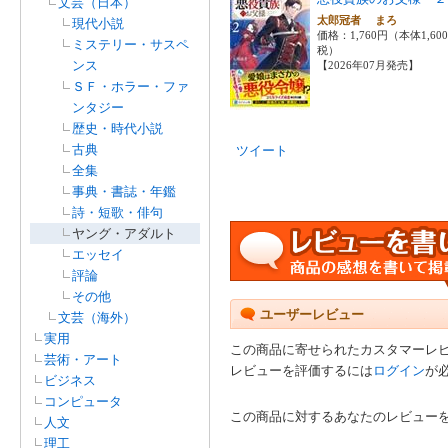
文芸（日本）
太郎冠者 まろ
現代小説
価格：1,760円（本体1,60
ミステリー・サスペ
税）
ンス
【2026年07月発売】
ＳＦ・ホラー・ファ
ンタジー
歴史・時代小説
古典
ツイート
全集
事典・書誌・年鑑
詩・短歌・俳句
ヤング・アダルト
エッセイ
評論
その他
ユーザーレビュー
文芸（海外）
実用
この商品に寄せられたカスタマーレ
芸術・アート
レビューを評価するには
ログイン
が
ビジネス
コンピュータ
この商品に対するあなたのレビュー
人文
理工