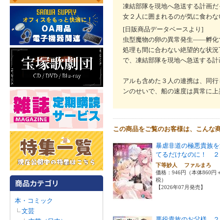
凍結部隊を現地へ急送する計画だ
女２人に囲まれるのが気に食わな
[日販商品データベースより]
虫型魔物の卵の異常発生――孵化
処理も間に合わない絶望的な状況
で、凍結部隊を現地へ急送する計
アルも含めた３人の連携は、同行
ンのせいで、船の速度は異常に上
この商品をご覧のお客様は、こんな
暴虐非道の極悪貴族を
てるだけなのに！ ２
下等妙人 ファルまろ
価格：946円（本体860円
税）
【2026年07月発売】
本・コミック
文芸
悪役貴族のお父様 ２