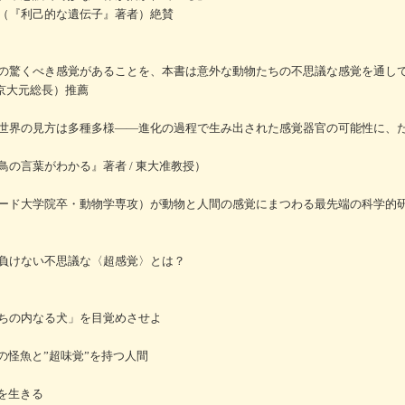
（『利己的な遺伝子』著者）絶賛
の驚くべき感覚があることを、本書は意外な動物たちの不思議な感覚を通し
京大元総長）推薦
世界の見方は多種多様――進化の過程で生み出された感覚器官の可能性に、
の言葉がわかる』著者 / 東大准教授）
ード大学院卒・動物学専攻）が動物と人間の感覚にまつわる最先端の科学的
負けない不思議な〈超感覚〉とは？
ちの内なる犬」を目覚めさせよ
の怪魚と”超味覚”を持つ人間
を生きる