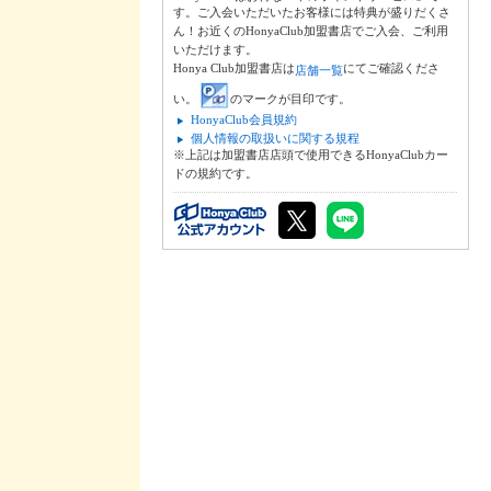
す。ご入会いただいたお客様には特典が盛りだくさ
ん！お近くのHonyaClub加盟書店でご入会、ご利用
いただけます。
Honya Club加盟書店は
にてご確認くださ
店舗一覧
い。
のマークが目印です。
HonyaClub会員規約
個人情報の取扱いに関する規程
※上記は加盟書店店頭で使用できるHonyaClubカー
ドの規約です。