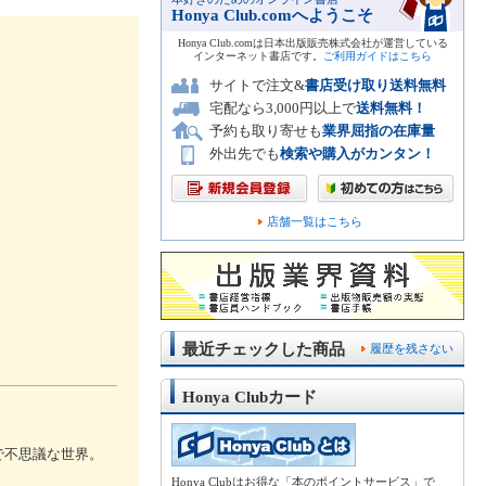
Honya Club.comへようこそ
Honya Club.comは日本出版販売株式会社が運営している
インターネット書店です。
ご利用ガイドはこちら
サイトで注文&
書店受け取り送料無料
宅配なら3,000円以上で
送料無料！
予約も取り寄せも
業界屈指の在庫量
外出先でも
検索や購入がカンタン！
店舗一覧はこちら
最近チェックした商品
履歴を残さない
Honya Clubカード
で不思議な世界。
Honya Clubはお得な「本のポイントサービス」で