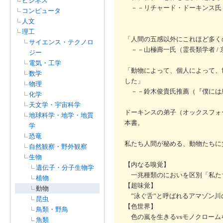
ビジネス
－－リチャード・ドーキンス氏
コンピュータ
人文
理工
「人間の五感以外にこれほど多く
サイエンス・テクノロ
－－山極壽一氏（霊長類学者 / 
ジー
電気・工学
「動物によって、個人によって、
数学
した」
物理
－－鈴木俊貴氏推薦（『僕には鳥
化学
天文学・宇宙科学
ドーキンスの弟子（オックスフォ
地球科学・地学・地質
本書。
学
恐竜
私たち人間が秘める、動物たちに
自然観察・野外観察
生物
【内なる嗅覚】
遺伝子・分子生物学
一兆種類のにおいを区別「私た
植物
【超味覚】
動物
”泳ぐ舌”と呼ばれるアマゾン川
昆虫
【色世界】
鳥類・野鳥
色の嵐を生きるvsモノクローム
魚類