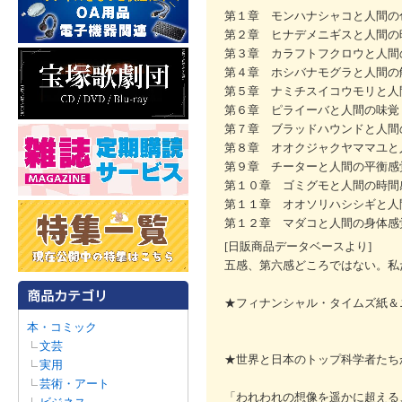
第１章 モンハナシャコと人間の
第２章 ヒナデメニギスと人間の
第３章 カラフトフクロウと人間
第４章 ホシバナモグラと人間の
第５章 ナミチスイコウモリと人
第６章 ピライーバと人間の味覚
第７章 ブラッドハウンドと人間
第８章 オオクジャクヤママユと
第９章 チーターと人間の平衡感
第１０章 ゴミグモと人間の時間
第１１章 オオソリハシシギと人
第１２章 マダコと人間の身体感
[日販商品データベースより]
五感、第六感どころではない。私
★フィナンシャル・タイムズ紙＆
本・コミック
文芸
★世界と日本のトップ科学者たち
実用
芸術・アート
「われわれの想像を遥かに超える