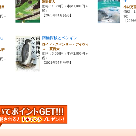
全
迫野貴大
価格：1,980円（本体1,800円＋
夏目
小林万
税）
価格：1,
【2026年01月発売】
0円＋
税）
【202
な
南極探検とペンギン
ロイド・スペンサー・デイヴィ
ス 夏目大
ル研
価格：3,080円（本体2,800円＋
税）
0円＋
【2021年05月発売】