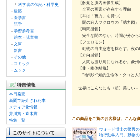
【触覚と脳内画像生成】
科学者の伝記・科学史
全盲の画家が存在する理由
建築
【耳は「視力」を持つ】
医学書
闇の狩人フクロウの「聴力図」
語学
【時間感覚】
学習参考書
完全な闇のなか、時間が分から
絵本・児童書
【フェロモン】
文庫
動物の自由意志を揺らす。夜の
新書
【方向感覚】
その他
人間も渡り鳥になれるか。豪州
コミック
【非・幽体離脱】
ムック
”地球外”知的生命体・タコと人
特集情報
世界はこんなにも〈超〉美しい－
本日発売
新聞で紹介された本
メディア化情報
芥川賞・直木賞
この商品をご覧のお客様は、こんな
特集一覧
ウォード博士の驚異の
このサイトについて
物行動学入門」動物の