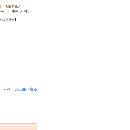
里 大泰司紀之
540円（本体1,400円＋
6年03月発売】
ページ上部へ戻る