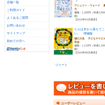
つ
店舗一覧
アシュリー・ウォード 
大
ご利用ガイド
価格：2,200円（本体2,00
税）
よくあるご質問
【2024年03月発売】
お問い合わせ
ヒルは木から落ちてこ
サイトマップ
い。 増補版
樋口大良 子どもヤマビ
初めての方へ
究会
価格：1,210円（本体1,10
税）
【2024年09月発売】
ツイート
ユーザーレビュー