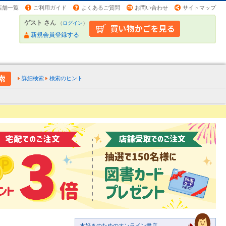
店舗一覧
ご利用ガイド
よくあるご質問
お問い合わせ
サイトマップ
ゲスト さん
（
ログイン
）
新規会員登録する
詳細検索
検索のヒント
本好きのためのオンライン書店