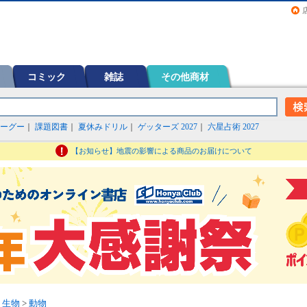
画（コミック）など在庫も充実
コミック
雑誌
その他商材
ーグー
｜
課題図書
｜
夏休みドリル
｜
ゲッターズ 2027
｜
六星占術 2027
【お知らせ】地震の影響による商品のお届けについて
>
生物
>
動物