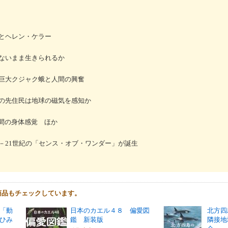
とヘレン・ケラー
ないまま生きられるか
巨大クジャク蛾と人間の興奮
の先住民は地球の磁気を感知か
間の身体感覚 ほか
－21世紀の「センス・オブ・ワンダー」が誕生
商品もチェックしています。
「動
日本のカエル４８ 偏愛図
北方四
ひみ
鑑 新装版
隣接地