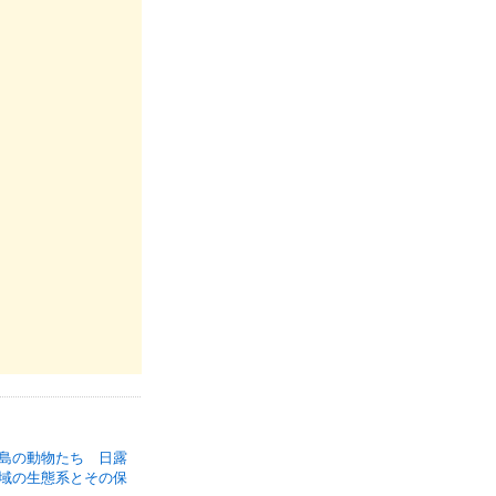
島の動物たち 日露
域の生態系とその保