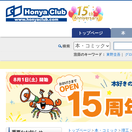
オンライン書店【ホンヤクラブ】はお好きな本屋での受け取りで送料無料！新刊予約・通販も。本（書籍）、雑誌、漫
トップページ
本
注目のキーワード：
東野圭吾
｜
グロ
トップページ
>
本・コミック
>
理工