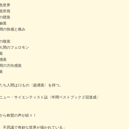
色世界
暗所視
の聴覚
触覚
間の快感と痛み
の嗅覚
人間のフェロモン
覚
感覚
間の方向感覚
覚
たち人間は12もの〈超感覚〉を持つ。
ニュー・サイエンティスト誌〈年間ベストブック２冠達成〉
から称賛の声が続々！
、不思議で奇妙な世界が描かれている」