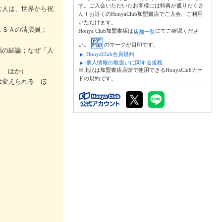
す。ご入会いただいたお客様には特典が盛りだくさ
む人は、世界から祝
ん！お近くのHonyaClub加盟書店でご入会、ご利用
いただけます。
ＡＳＡの清掃員；
Honya Club加盟書店は
にてご確認くださ
店舗一覧
い。
のマークが目印です。
福の結論；なぜ「人
HonyaClub会員規約
個人情報の取扱いに関する規程
※上記は加盟書店店頭で使用できるHonyaClubカー
よ ほか）
ドの規約です。
は変えられる ほ