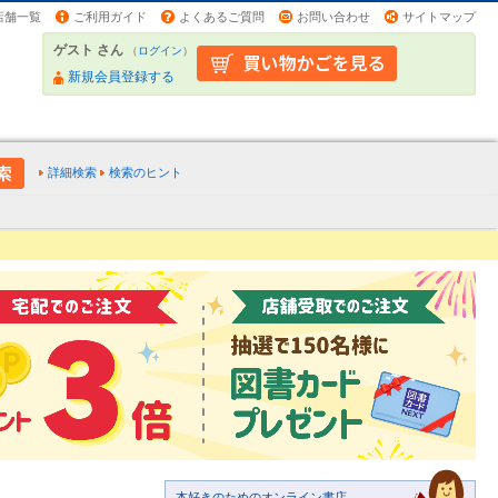
店舗一覧
ご利用ガイド
よくあるご質問
お問い合わせ
サイトマップ
ゲスト さん
（
ログイン
）
新規会員登録する
詳細検索
検索のヒント
本好きのためのオンライン書店