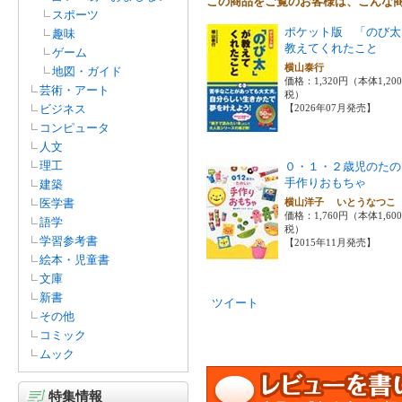
この商品をご覧のお客様は、こんな
スポーツ
ポケット版 「のび太
趣味
教えてくれたこと
ゲーム
横山泰行
地図・ガイド
価格：1,320円（本体1,20
芸術・アート
税）
ビジネス
【2026年07月発売】
コンピュータ
人文
理工
０・１・２歳児のたの
手作りおもちゃ
建築
医学書
横山洋子 いとうなつ
価格：1,760円（本体1,60
語学
税）
学習参考書
【2015年11月発売】
絵本・児童書
文庫
新書
ツイート
その他
コミック
ムック
特集情報