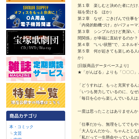
第１章 楽しむと決めた者にだけ
福を受ける ほか）
第２章 なぜ、ごきげんで仕事を
「内発的動機づけ」がパフォーマ
第３章 シンプルだけど奥深い、
間関係」が幸福に直結するのか？
第４章 “いい状態”で、エネル
第５章 何が起きても楽しめる人
か）
[日販商品データベースより]
★「がんばる」よりも「〇〇〇」
「どうすれば、もっと充実するん
「いつも努力しているのに、なぜ
「毎日を心から楽しんでいる人は
一度は思ったことはありませんか
「仕事だから、無理をしてでもや
本・コミック
「大人なんだから、ちゃんとしな
文芸
「私だって一生懸命やっているの