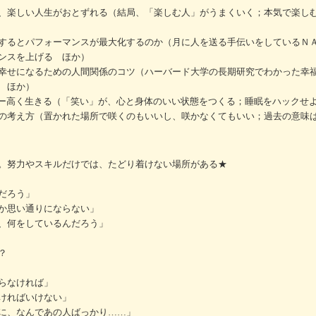
、楽しい人生がおとずれる（結局、「楽しむ人」がうまくいく；本気で楽し
するとパフォーマンスが最大化するのか（月に人を送る手伝いをしているＮ
ンスを上げる ほか）
幸せになるための人間関係のコツ（ハーバード大学の長期研究でわかった幸
 ほか）
ギー高く生きる（「笑い」が、心と身体のいい状態をつくる；睡眠をハックせ
の考え方（置かれた場所で咲くのもいいし、咲かなくてもいい；過去の意味
。努力やスキルだけでは、たどり着けない場所がある★
だろう」
か思い通りにならない」
、何をしているんだろう」
？
らなければ」
ければいけない」
に、なんであの人ばっかり……」