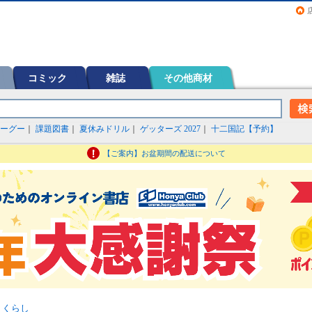
画（コミック）など在庫も充実
コミック
雑誌
その他商材
ーグー
｜
課題図書
｜
夏休みドリル
｜
ゲッターズ 2027
｜
十二国記【予約】
【ご案内】お盆期間の配送について
>
くらし