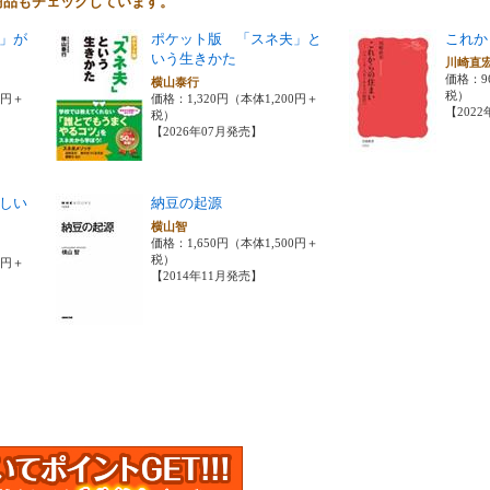
商品もチェックしています。
」が
ポケット版 「スネ夫」と
これか
いう生きかた
川崎直
価格：9
横山泰行
税）
0円＋
価格：1,320円（本体1,200円＋
【202
税）
【2026年07月発売】
しい
納豆の起源
横山智
価格：1,650円（本体1,500円＋
こ
税）
0円＋
【2014年11月発売】