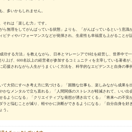
も、多いかもしれません。
、それは「楽しむ力」です。
がら無理をしてがんばっている状態」よりも、「がんばっているという意識
ィビティやパフォーマンスなどが発揮され、生産性も幸福度も上がることが
しく成功する方法」を教えながら、日本とマレーシアで8社を経営し、世界中で
を売り上げ、600名以上の経営者が参加するコミュニティを主宰している著者が
に応援されながら人生がうまくいく方法を、科学的なエビデンスと自身の事例
いて大切にすべき考え方に気づける」「困難な仕事も、楽しみながら成果を
やかなメンタルで立ち直れる」「人間関係のストレスが軽減されて、いい出
せるようになる」「クリエイティブな発想が湧き出てくる」「将来への不安
ダラと悩むことが減り、軽やかに決断ができるようになる」「自分自身を好
ょう。