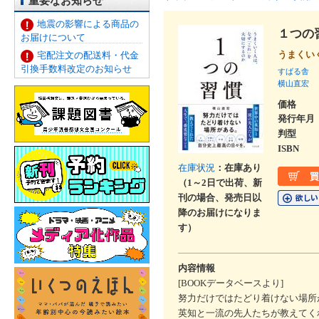
重要なお知らせ
地震の影響による商品の
１つの
お届けについて
うまくい
宅配注文の配送料・代金
引換手数料改定のお知らせ
すばる舎
横山直宏
価格
発行年月
判型
ISBN
在庫状況
：在庫あり
（1～2日で出荷、新
刊の場合、発売日以
降のお届けになりま
す）
内容情報
[BOOKデータベースより]
努力だけではたどり着けない場所
英知と一流の先人たちが教えてく