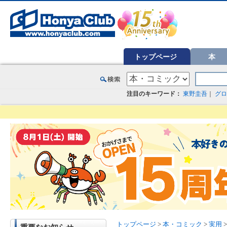
オンライン書店【ホンヤクラブ】はお好きな本屋での受け取りで送料無料！新刊予約・通販も。本（書籍）、雑誌、漫
トップページ
本
注目のキーワード：
東野圭吾
｜
グロ
トップページ
>
本・コミック
>
実用