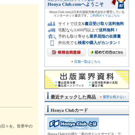
Honya Club.comへようこそ
Honya Club.comは日本出版販売株式会社が運営している
インターネット書店です。
ご利用ガイドはこちら
サイトで注文&
書店受け取り送料無料
宅配なら3,000円以上で
送料無料！
予約も取り寄せも
業界屈指の在庫量
外出先でも
検索や購入がカンタン！
店舗一覧はこちら
最近チェックした商品
履歴を残さない
Honya Clubカード
の日々を。世界中の
Honya Clubはお得な「本のポイントサービス」で