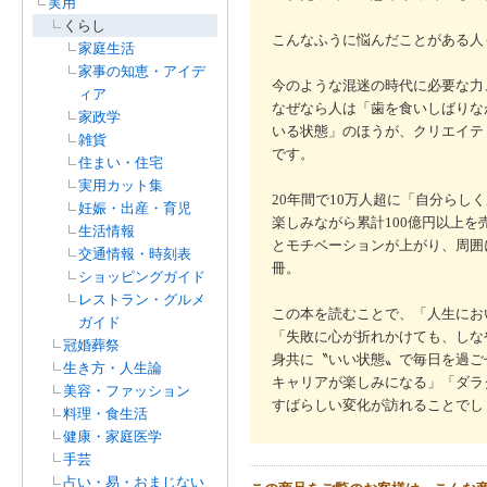
実用
くらし
こんなふうに悩んだことがある人
家庭生活
家事の知恵・アイデ
今のような混迷の時代に必要な力
ィア
なぜなら人は「歯を食いしばりな
家政学
いる状態」のほうが、クリエイテ
雑貨
です。
住まい・住宅
実用カット集
20年間で10万人超に「自分ら
妊娠・出産・育児
楽しみながら累計100億円以上
生活情報
とモチベーションが上がり、周囲
交通情報・時刻表
冊。
ショッピングガイド
レストラン・グルメ
この本を読むことで、「人生にお
ガイド
「失敗に心が折れかけても、しな
冠婚葬祭
身共に〝いい状態〟で毎日を過ご
生き方・人生論
キャリアが楽しみになる」「ダラ
美容・ファッション
すばらしい変化が訪れることでし
料理・食生活
健康・家庭医学
手芸
占い・易・おまじない