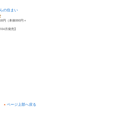
らの住まい
宏
68円（本体880円＋
2年04月発売】
ページ上部へ戻る