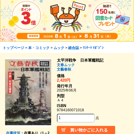
トップページ
>
本・コミック
>
ムック
>
総合誌
>
ﾜﾝﾃｰﾏ ﾏｶﾞｼﾞﾝ
太平洋戦争 日本軍艦戦記
文春ムック
文藝春秋
価格
2,420円
発行年月
2025年06月
判型
Ａ４
ISBN
9784160071018
点
在庫状況
：在庫あり（1～2