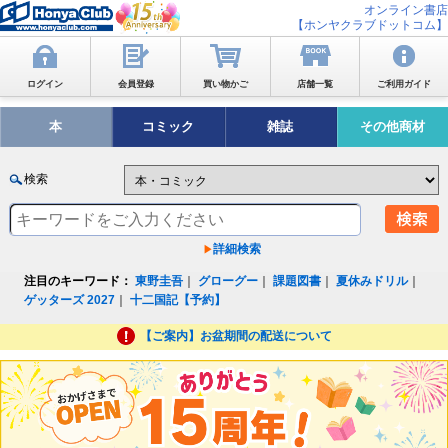
オンライン書店
【ホンヤクラブドットコム】
ログイン
会員登録
買い物かご
店舗一覧
ご利用ガイド
本
コミック
雑誌
その他商材
検索
詳細検索
注目のキーワード：
東野圭吾
｜
グローグー
｜
課題図書
｜
夏休みドリル
｜
ゲッターズ 2027
｜
十二国記【予約】
【ご案内】お盆期間の配送について