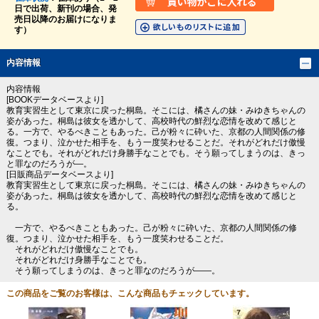
日で出荷、新刊の場合、発
売日以降のお届けになりま
す）
内容情報
内容情報
[BOOKデータベースより]
教育実習生として東京に戻った桐島。そこには、橘さんの妹・みゆきちゃんの
姿があった。桐島は彼女を透かして、高校時代の鮮烈な恋情を改めて感じと
る。一方で、やるべきこともあった。己が粉々に砕いた、京都の人間関係の修
復。つまり、泣かせた相手を、もう一度笑わせることだ。それがどれだけ傲慢
なことでも。それがどれだけ身勝手なことでも。そう願ってしまうのは、きっ
と罪なのだろうが―。
[日販商品データベースより]
教育実習生として東京に戻った桐島。そこには、橘さんの妹・みゆきちゃんの
姿があった。桐島は彼女を透かして、高校時代の鮮烈な恋情を改めて感じと
る。
一方で、やるべきこともあった。己が粉々に砕いた、京都の人間関係の修
復。つまり、泣かせた相手を、もう一度笑わせることだ。
それがどれだけ傲慢なことでも。
それがどれだけ身勝手なことでも。
そう願ってしまうのは、きっと罪なのだろうが――。
この商品をご覧のお客様は、こんな商品もチェックしています。