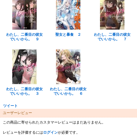
わたし、二番目の彼女
聖女と暴食 ２
わたし、二番目の彼女
でいいから。 ９
でいいから。 ７
わたし、二番目の彼女
わたし、二番目の彼女
でいいから。 ３
でいいから。 ６
ツイート
ユーザーレビュー
この商品に寄せられたカスタマーレビューはまだありません。
レビューを評価するには
ログイン
が必要です。