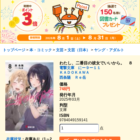
トップページ
>
本・コミック
>
文芸
>
文芸（日本）
>
ヤング・アダルト
わたし、二番目の彼女でいいから。 ８
電撃文庫 にー９ー１１
ＫＡＤＯＫＡＷＡ
西条陽
Ｒｅ岳
価格
748円
発行年月
2025年03月
判型
文庫
ISBN
9784049159141
点
在庫状況
：在庫あり（1～2