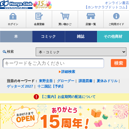
オンライン書店
【ホンヤクラブドットコム】
ログイン
会員登録
買い物かご
店舗一覧
ご利用ガイド
本
コミック
雑誌
その他商材
検索
詳細検索
注目のキーワード：
東野圭吾
｜
グローグー
｜
課題図書
｜
夏休みドリル
｜
ゲッターズ 2027
｜
十二国記【予約】
【ご案内】お盆期間の配送について