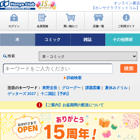
オンライン書店
【ホンヤクラブドットコム】
ログイン
会員登録
買い物かご
店舗一覧
ご利用ガイド
本
コミック
雑誌
その他商材
検索
詳細検索
注目のキーワード：
東野圭吾
｜
グローグー
｜
課題図書
｜
夏休みドリル
｜
ゲッターズ 2027
｜
十二国記【予約】
【ご案内】お盆期間の配送について