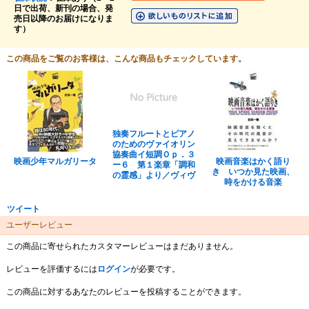
日で出荷、新刊の場合、発
売日以降のお届けになりま
す）
この商品をご覧のお客様は、こんな商品もチェックしています。
独奏フルートとピアノ
のためのヴァイオリン
協奏曲イ短調Ｏｐ．３
映画少年マルガリータ
映画音楽はかく語り
ー６ 第１楽章「調和
き いつか見た映画、
の霊感」より／ヴィヴ
時をかける音楽
ツイート
ユーザーレビュー
この商品に寄せられたカスタマーレビューはまだありません。
レビューを評価するには
ログイン
が必要です。
この商品に対するあなたのレビューを投稿することができます。