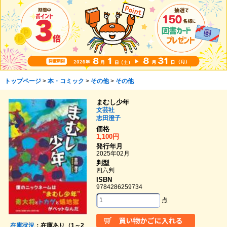
トップページ
>
本・コミック
>
その他
>
その他
まむし少年
文芸社
志田澄子
価格
1,100円
発行年月
2025年02月
判型
四六判
ISBN
9784286259734
点
在庫状況
：在庫あり（1～2