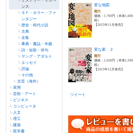
ミステリー・サスペ
変な地図
ンス
雨穴
ＳＦ・ホラー・ファ
価格：1,760円（本体1,60
ンタジー
税）
歴史・時代小説
【2025年11月発売】
古典
全集
事典・書誌・年鑑
変な家 ２
詩・短歌・俳句
ヤング・アダルト
雨穴
価格：1,650円（本体1,50
エッセイ
税）
評論
【2023年12月発売】
その他
文芸（海外）
実用
芸術・アート
ツイート
ビジネス
コンピュータ
人文
理工
建築
医学書