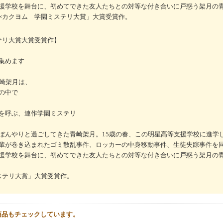
援学校を舞台に、初めてできた友人たちとの対等な付き合いに戸惑う架月の
×カクヨム 学園ミステリ大賞」大賞受賞作。
テリ大賞大賞受賞作】
集めます
青崎架月は、
の中で
を呼ぶ、連作学園ミステリ
ぼんやりと過ごしてきた青崎架月。15歳の春、この明星高等支援学校に進学
輩が巻き込まれたゴミ散乱事件、ロッカーの中身移動事件、生徒失踪事件を
援学校を舞台に、初めてできた友人たちとの対等な付き合いに戸惑う架月の
ステリ大賞」大賞受賞作。
商品もチェックしています。