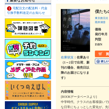
重要なお知らせ
宅配注文の配送料・代金
僕たち
引換手数料改定のお知らせ
東京創元社
雨井湖音
価格
発行年月
判型
ISBN
在庫状況
：在庫あり
（1～2日で出荷、新
刊の場合、発売日以
降のお届けになりま
す）
内容情報
[BOOKデータベースより]
中学時代、クラスのお客様扱いで
な日常にちょっとした変化が。先