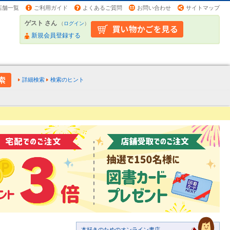
店舗一覧
ご利用ガイド
よくあるご質問
お問い合わせ
サイトマップ
ゲスト さん
（
ログイン
）
新規会員登録する
詳細検索
検索のヒント
本好きのためのオンライン書店