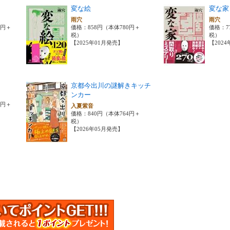
変な絵
変な家
雨穴
雨穴
0円＋
価格：858円（本体780円＋
価格：7
税）
税）
【2025年01月発売】
【202
京都今出川の謎解きキッチ
ンカー
0円＋
入夏紫音
価格：840円（本体764円＋
税）
【2026年05月発売】