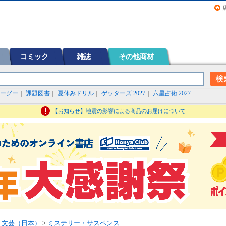
画（コミック）など在庫も充実
コミック
雑誌
その他商材
ーグー
｜
課題図書
｜
夏休みドリル
｜
ゲッターズ 2027
｜
六星占術 2027
【お知らせ】地震の影響による商品のお届けについて
>
文芸（日本）
>
ミステリー・サスペンス