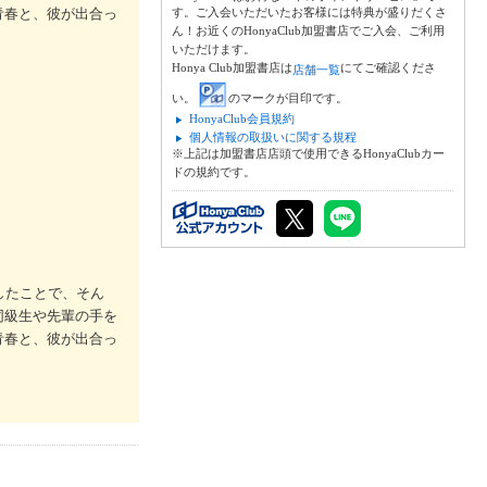
青春と、彼が出合っ
す。ご入会いただいたお客様には特典が盛りだくさ
ん！お近くのHonyaClub加盟書店でご入会、ご利用
いただけます。
Honya Club加盟書店は
にてご確認くださ
店舗一覧
い。
のマークが目印です。
HonyaClub会員規約
個人情報の取扱いに関する規程
※上記は加盟書店店頭で使用できるHonyaClubカー
ドの規約です。
したことで、そん
同級生や先輩の手を
青春と、彼が出合っ