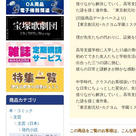
借りながら解決していく。高等支
た謎を描く連作集。「東京創元社
[日販商品データベースより]
【東京創元社×カクヨム学園ミス
僕が先生たちの代わりに、証拠を
高等支援学校に入学した15歳の
初めてできた友人たちと学校生活
出合った三つの謎に挑む。
彼らの日常と謎解きが静かな感動
中学時代、クラスのお客様扱いで
な日常にちょっとした変化が。先
借りながら解決していく。高等支
た謎を描く連作集。
「東京創元社×カクヨム 学園ミ
本・コミック
文芸
文芸（日本）
現代小説
この商品をご覧のお客様は、こんな