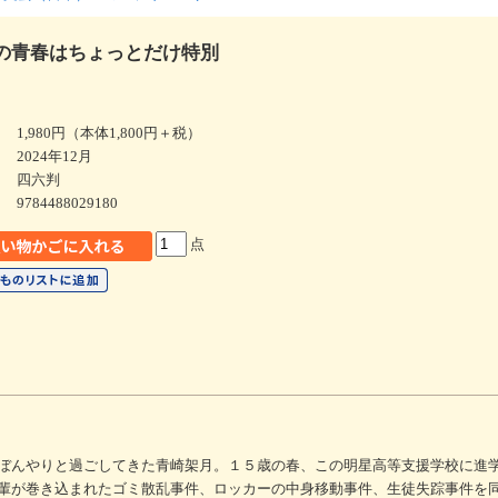
の青春はちょっとだけ特別
1,980円（本体1,800円＋税）
2024年12月
四六判
9784488029180
点
ぼんやりと過ごしてきた青崎架月。１５歳の春、この明星高等支援学校に進
輩が巻き込まれたゴミ散乱事件、ロッカーの中身移動事件、生徒失踪事件を