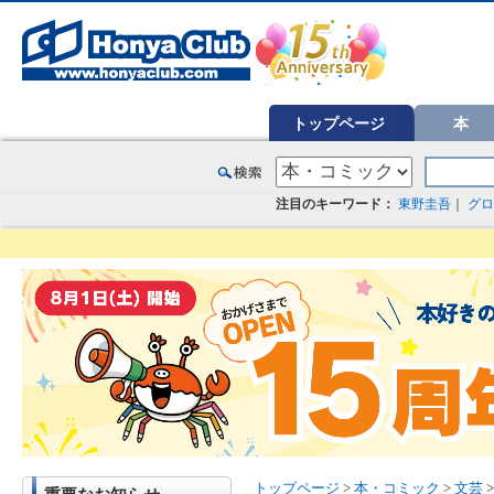
オンライン書店【ホンヤクラブ】はお好きな本屋での受け取りで送料無料！新刊予約・通販も。本（書籍）、雑誌、漫
トップページ
本
注目のキーワード：
東野圭吾
｜
グロ
トップページ
>
本・コミック
>
文芸