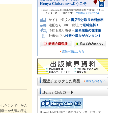
Honya Club.comへようこそ
Honya Club.comは日本出版販売株式会社が運営している
インターネット書店です。
ご利用ガイドはこちら
サイトで注文&
書店受け取り送料無料
宅配なら3,000円以上で
送料無料！
予約も取り寄せも
業界屈指の在庫量
外出先でも
検索や購入がカンタン！
店舗一覧はこちら
最近チェックした商品
履歴を残さない
Honya Clubカード
学したことで、そん
同級生や先輩の手を
Honya Clubはお得な「本のポイントサービス」で