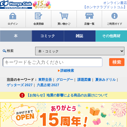
オンライン書店
【ホンヤクラブドットコム】
ログイン
会員登録
買い物かご
店舗一覧
ご利用ガイド
本
コミック
雑誌
その他商材
検索
詳細検索
注目のキーワード：
東野圭吾
｜
グローグー
｜
課題図書
｜
夏休みドリル
｜
ゲッターズ 2027
｜
六星占術 2027
【お知らせ】地震の影響による商品のお届けについて