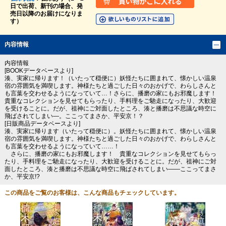
日で出荷、新刊の場合、発
売日以降のお届けになりま
す）
内容情報
内容情報
[BOOKデータベースより]
湊、実家に帰ります！（いたって穏便に）妖怪たちに囲まれて、懐かしい温泉
宿の雰囲気を満喫します。神様たちと過ごした日々のおかげで、わらしさんと
も言葉を交わせるようになっていて…！さらに、播磨の家にもお邪魔します！
貴重なコレクションを見せてもらったり、手料理をご馳走になったり、大歓迎
を受けることに。だが、祖神にご対面したところ、湊と播磨は不思議な時空に
飛ばされてしまい―。ここってまさか、平安京！？
[日販商品データベースより]
湊、実家に帰ります（いたって穏便に）。妖怪たちに囲まれて、懐かしい温泉
宿の雰囲気を満喫します。神様たちと過ごした日々のおかげで、わらしさんと
も言葉を交わせるようになっていて……！
さらに、播磨の家にもお邪魔します！ 貴重なコレクションを見せてもらっ
たり、手料理をご馳走になったり、大歓迎を受けることに。だが、祖神にご対
面したところ、湊と播磨は不思議な時空に飛ばされてしまい――ここってまさ
か、平安京!?
この商品をご覧のお客様は、こんな商品もチェックしています。