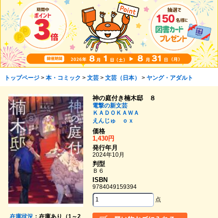
トップページ
>
本・コミック
>
文芸
>
文芸（日本）
>
ヤング・アダルト
神の庭付き楠木邸 ８
電撃の新文芸
ＫＡＤＯＫＡＷＡ
えんじゅ
ｏｘ
価格
1,430円
発行年月
2024年10月
判型
Ｂ６
ISBN
9784049159394
点
在庫状況
：在庫あり（1～2