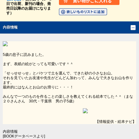
日で出荷、新刊の場合、発
売日以降のお届けになりま
す）
内容情報
5歳の息子に読みました。
まず、表紙の絵がとっても可愛いです＾＾
「せっせせっせ」とバケツで土を運んで、できた砂の小さなお山。
それを見ていたお友達や先生がどんどん加わって、みんなで大きなお山を作り
ます。
最終的にはなんとお山のお滑りに・・・！
みんなで一つのものを作ることの楽しさを教えてくれる絵本でした＾＾（まな
２０さんさん 30代・千葉県 男の子5歳）
【情報提供・絵本ナビ】
内容情報
[BOOKデータベースより]