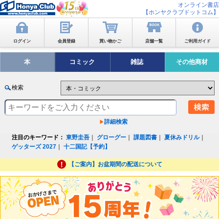
オンライン書店
【ホンヤクラブドットコム】
ログイン
会員登録
買い物かご
店舗一覧
ご利用ガイド
本
コミック
雑誌
その他商材
検索
詳細検索
注目のキーワード：
東野圭吾
｜
グローグー
｜
課題図書
｜
夏休みドリル
｜
ゲッターズ 2027
｜
十二国記【予約】
【ご案内】お盆期間の配送について