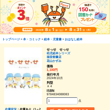
トップページ
>
本・コミック
>
絵本・児童書
>
おはなし絵本
せっせ せっせ
幼児絵本シリーズ
福音館書店
花山かずみ
価格
1,100円
発行年月
2024年10月
判型
Ａ４
ISBN
9784834088083
点
在庫状況
：在庫あり（1～2