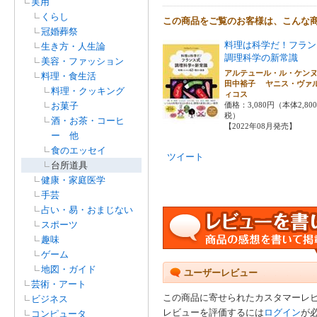
実用
くらし
この商品をご覧のお客様は、こんな
冠婚葬祭
料理は科学だ！フラン
生き方・人生論
調理科学の新常識
美容・ファッション
アルテュール・ル・ケ
料理・食生活
田中裕子 ヤニス・ヴァ
料理・クッキング
ィコス
お菓子
価格：3,080円（本体2,80
税）
酒・お茶・コーヒ
【2022年08月発売】
ー 他
食のエッセイ
ツイート
台所道具
健康・家庭医学
手芸
占い・易・おまじない
スポーツ
趣味
ゲーム
地図・ガイド
ユーザーレビュー
芸術・アート
この商品に寄せられたカスタマーレ
ビジネス
レビューを評価するには
ログイン
が
コンピュータ