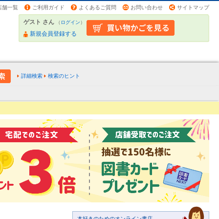
店舗一覧
ご利用ガイド
よくあるご質問
お問い合わせ
サイトマップ
ゲスト さん
（
ログイン
）
新規会員登録する
詳細検索
検索のヒント
本好きのためのオンライン書店