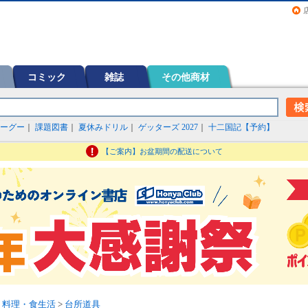
画（コミック）など在庫も充実
コミック
雑誌
その他商材
ーグー
｜
課題図書
｜
夏休みドリル
｜
ゲッターズ 2027
｜
十二国記【予約】
【ご案内】お盆期間の配送について
>
料理・食生活
>
台所道具