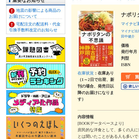
重要なお知らせ
地震の影響による商品の
ナポリ
お届けについて
マイナ
宅配注文の配送料・代金
引換手数料改定のお知らせ
マイナビ出
田中健介
価格
発行年月
判型
ISBN
在庫状況
：在庫あり
（1～2日で出荷、新
刊の場合、発売日以
降のお届けになりま
す）
内容情報
[BOOKデータベースより]
庶民的な洋食として、多くの人に
とは聞いたことがある人も多いで