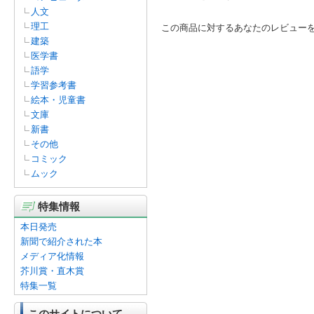
人文
理工
この商品に対するあなたのレビュー
建築
医学書
語学
学習参考書
絵本・児童書
文庫
新書
その他
コミック
ムック
特集情報
本日発売
新聞で紹介された本
メディア化情報
芥川賞・直木賞
特集一覧
このサイトについて