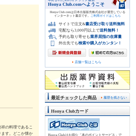
Honya Club.comへようこそ
Honya Club.comは日本出版販売株式会社が運営している
インターネット書店です。
ご利用ガイドはこちら
サイトで注文&
書店受け取り送料無料
宅配なら3,000円以上で
送料無料！
予約も取り寄せも
業界屈指の在庫量
外出先でも
検索や購入がカンタン！
店舗一覧はこちら
最近チェックした商品
履歴を残さない
Honya Clubカード
発祥の料理であるこ
ります。どこか懐か
Honya Clubはお得な「本のポイントサービス」で