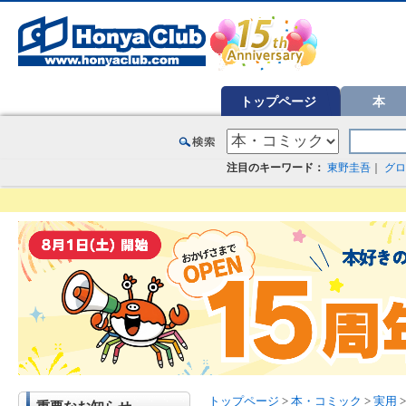
オンライン書店【ホンヤクラブ】はお好きな本屋での受け取りで送料無料！新刊予約・通販も。本（書籍）、雑誌、漫
トップページ
本
注目のキーワード：
東野圭吾
｜
グロ
トップページ
>
本・コミック
>
実用