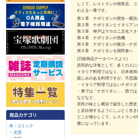
しくて、レストランや喫茶店、コ
わえる一冊です。
第１章 ナポリタンの歴史―横浜
第２章 ナポリタンとイタリアン
第３章 神戸はマカロニ文化？さ
第４章 ナポリタンの危機
第５章 ナポリタンの復活―ナポ
第６章 ナポリタンを国民食へ
[日販商品データベースより]
庶民的な洋食として、多くの人に
イタリア料理ではなく、日本発祥
親しみのある料理ですが、不思議
・イタリア料理ではないナポリタ
・東では「ナポリタン」、西では
などなど。
庶民の味とし横浜で誕生した歴史
と反比例するようにしぶとく生き
どこか懐かしくて、レストランや
冊になっています。
本・コミック
文芸