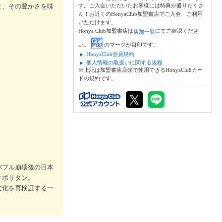
と、その豊かさを味
す。ご入会いただいたお客様には特典が盛りだくさ
ん！お近くのHonyaClub加盟書店でご入会、ご利用
いただけます。
Honya Club加盟書店は
にてご確認くださ
店舗一覧
い。
のマークが目印です。
HonyaClub会員規約
個人情報の取扱いに関する規程
※上記は加盟書店店頭で使用できるHonyaClubカー
ドの規約です。
バブル崩壊後の日本
ナポリタン。
文化を再検証する一