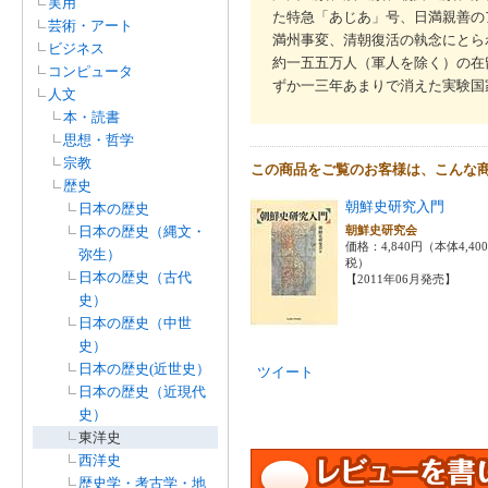
実用
た特急「あじあ」号、日満親善の
芸術・アート
満州事変、清朝復活の執念にとら
ビジネス
約一五五万人（軍人を除く）の在
コンピュータ
ずか一三年あまりで消えた実験国
人文
本・読書
思想・哲学
宗教
この商品をご覧のお客様は、こんな
歴史
朝鮮史研究入門
日本の歴史
日本の歴史（縄文・
朝鮮史研究会
価格：4,840円（本体4,40
弥生）
税）
日本の歴史（古代
【2011年06月発売】
史）
日本の歴史（中世
史）
日本の歴史(近世史）
ツイート
日本の歴史（近現代
史）
東洋史
西洋史
歴史学・考古学・地