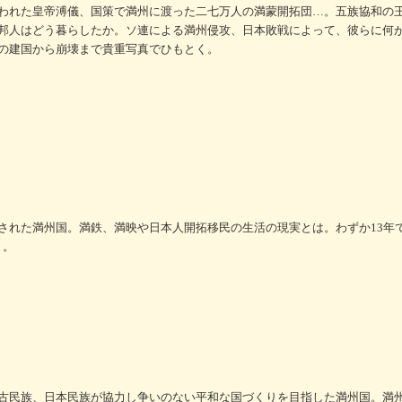
われた皇帝溥儀、国策で満州に渡った二七万人の満蒙開拓団…。五族協和の
邦人はどう暮らしたか。ソ連による満州侵攻、日本敗戦によって、彼らに何
の建国から崩壊まで貴重写真でひもとく。
された満州国。満鉄、満映や日本人開拓移民の生活の現実とは。わずか13年
く。
古民族、日本民族が協力し争いのない平和な国づくりを目指した満州国。満