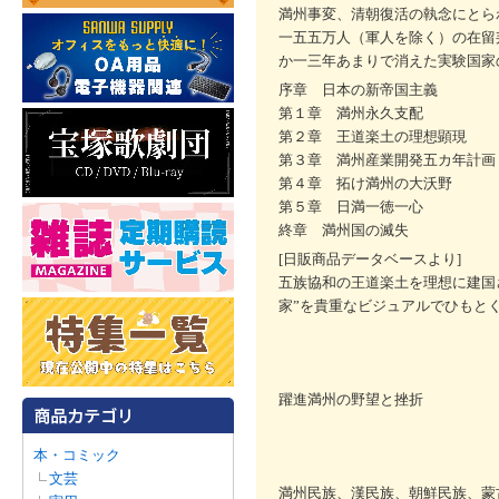
満州事変、清朝復活の執念にとら
一五五万人（軍人を除く）の在留
か一三年あまりで消えた実験国家
序章 日本の新帝国主義
第１章 満州永久支配
第２章 王道楽土の理想顕現
第３章 満州産業開発五カ年計画
第４章 拓け満州の大沃野
第５章 日満一徳一心
終章 満州国の滅失
[日販商品データベースより]
五族協和の王道楽土を理想に建国
家”を貴重なビジュアルでひもと
躍進満州の野望と挫折
本・コミック
文芸
満州民族、漢民族、朝鮮民族、蒙