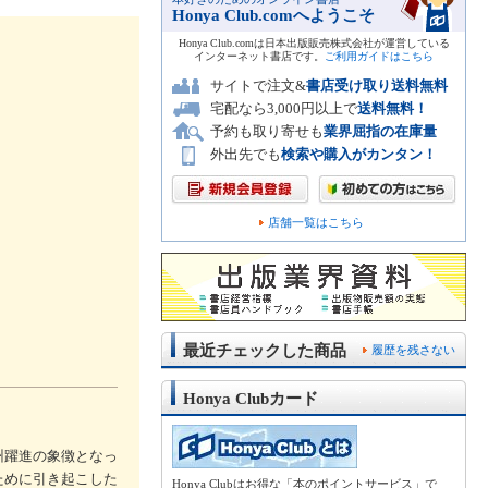
Honya Club.comへようこそ
Honya Club.comは日本出版販売株式会社が運営している
インターネット書店です。
ご利用ガイドはこちら
サイトで注文&
書店受け取り送料無料
宅配なら3,000円以上で
送料無料！
予約も取り寄せも
業界屈指の在庫量
外出先でも
検索や購入がカンタン！
店舗一覧はこちら
最近チェックした商品
履歴を残さない
Honya Clubカード
州躍進の象徴となっ
ために引き起こした
Honya Clubはお得な「本のポイントサービス」で