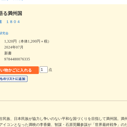
語る満州国
書 １８０４
研究会
1,320円（本体1,200円＋税）
2024年07月
新書
9784480076335
点
古民族、日本民族が協力し争いのない平和な国づくりを目指して満州国。満
アイコンとなった満映の李香蘭、智謀・石原莞爾参謀が「世界最終戦争」の