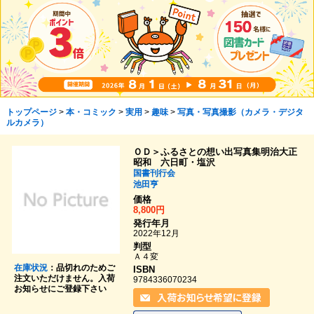
トップページ
>
本・コミック
>
実用
>
趣味
>
写真・写真撮影（カメラ・デジタ
ルカメラ）
ＯＤ＞ふるさとの想い出写真集明治大正
昭和 六日町・塩沢
国書刊行会
池田亨
価格
8,800円
発行年月
2022年12月
判型
Ａ４変
在庫状況
：品切れのためご
ISBN
注文いただけません。入荷
9784336070234
お知らせにご登録下さい