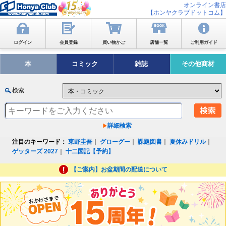
オンライン書店
【ホンヤクラブドットコム】
ログイン
会員登録
買い物かご
店舗一覧
ご利用ガイド
本
コミック
雑誌
その他商材
検索
詳細検索
注目のキーワード：
東野圭吾
｜
グローグー
｜
課題図書
｜
夏休みドリル
｜
ゲッターズ 2027
｜
十二国記【予約】
【ご案内】お盆期間の配送について