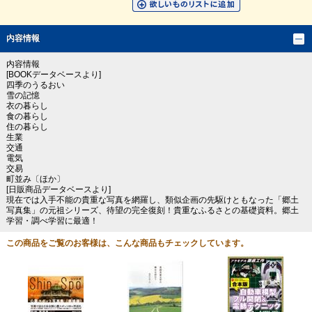
内容情報
内容情報
[BOOKデータベースより]
四季のうるおい
雪の記憶
衣の暮らし
食の暮らし
住の暮らし
生業
交通
電気
交易
町並み〔ほか〕
[日販商品データベースより]
現在では入手不能の貴重な写真を網羅し、類似企画の先駆けともなった「郷土
写真集」の元祖シリーズ、待望の完全復刻！貴重なふるさとの基礎資料。郷土
学習・調べ学習に最適！
この商品をご覧のお客様は、こんな商品もチェックしています。