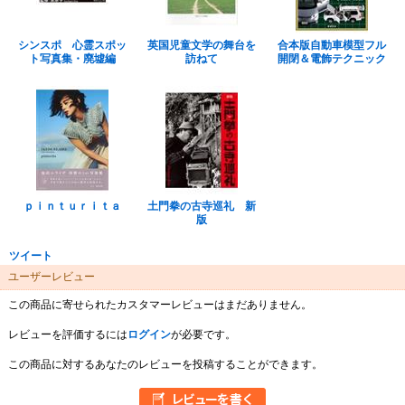
シンスポ 心霊スポッ
英国児童文学の舞台を
合本版自動車模型フル
ト写真集・廃墟編
訪ねて
開閉＆電飾テクニック
ｐｉｎｔｕｒｉｔａ
土門拳の古寺巡礼 新
版
ツイート
ユーザーレビュー
この商品に寄せられたカスタマーレビューはまだありません。
レビューを評価するには
ログイン
が必要です。
この商品に対するあなたのレビューを投稿することができます。