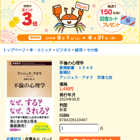
トップページ
>
本・コミック
>
ビジネス
>
経済
>
その他
不倫の心理学
新潮新書 １０４６
新潮社
アンジェラ・アオラ
安達七佳
価格
1,430円
発行年月
2024年06月
判型
新書
ISBN
9784106110467
点
在庫状況
：在庫あり（1～2