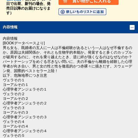
日で出荷、新刊の場合、発
売日以降のお届けになりま
す）
内容情報
内容情報
[BOOKデータベースより]
男も女も、既婚者の五人に一人は不倫経験があるという―人はなぜ不倫するの
か。原因は夫婦関係か、それとも生物学的本能か。発覚すると多くのカップル
が破局するのに、それを乗り越えたとき、逆に絆が強くなるのはなぜなのか？
パートナーシップをめぐる尽きない問いに、夫の不倫から離婚を経験した心理
学者が向き合い、男と女の性と性を徹底的かつ赤裸々に描きだす。スウェーデ
ン発、国際的ベストセラー上陸！
以下、危険地帯につき注意
ヴェラその１
ヨーアルその１
心理学者アンジェラその１
ヴェラその２
ヨーアルその２
心理学者アンジェラその２
ヴェラその３
ヨーアルその３
心理学者アンジェラその３
ヴェラその４
ヨーアルその４
心理学者アンジェラその４
ヴェラその５