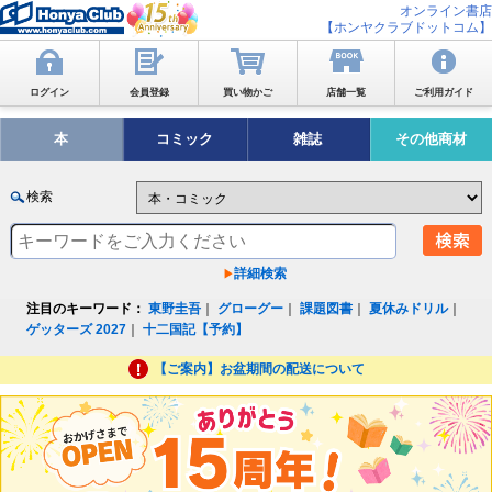
オンライン書店
【ホンヤクラブドットコム】
ログイン
会員登録
買い物かご
店舗一覧
ご利用ガイド
本
コミック
雑誌
その他商材
検索
詳細検索
注目のキーワード：
東野圭吾
｜
グローグー
｜
課題図書
｜
夏休みドリル
｜
ゲッターズ 2027
｜
十二国記【予約】
【ご案内】お盆期間の配送について