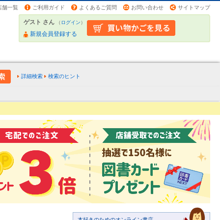
店舗一覧
ご利用ガイド
よくあるご質問
お問い合わせ
サイトマップ
ゲスト さん
（
ログイン
）
新規会員登録する
詳細検索
検索のヒント
本好きのためのオンライン書店