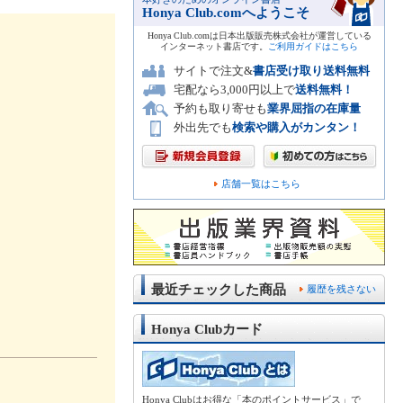
Honya Club.comへようこそ
Honya Club.comは日本出版販売株式会社が運営している
インターネット書店です。
ご利用ガイドはこちら
サイトで注文&
書店受け取り送料無料
宅配なら3,000円以上で
送料無料！
予約も取り寄せも
業界屈指の在庫量
外出先でも
検索や購入がカンタン！
店舗一覧はこちら
最近チェックした商品
履歴を残さない
Honya Clubカード
Honya Clubはお得な「本のポイントサービス」で