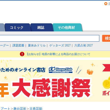
画（コミック）など在庫も充実
コミック
雑誌
その他商材
ーグー
｜
課題図書
｜
夏休みドリル
｜
ゲッターズ 2027
｜
六星占術 2027
【お知らせ】地震の影響による商品のお届けについて
・アート
>
舞台芸術
>
古典芸能