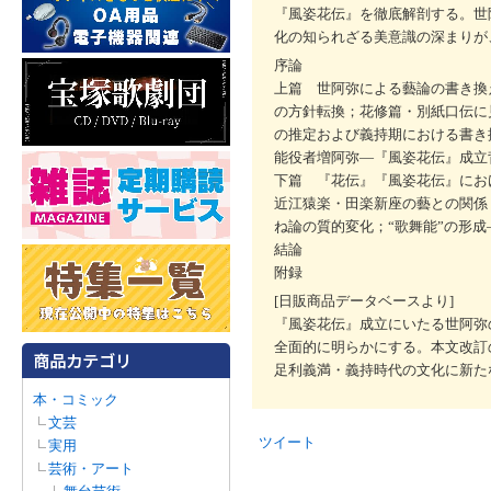
『風姿花伝』を徹底解剖する。世
化の知られざる美意識の深まりが
序論
上篇 世阿弥による藝論の書き換
の方針転換；花修篇・別紙口伝に
の推定および義持期における書き
能役者増阿弥―『風姿花伝』成立
下篇 『花伝』『風姿花伝』にお
近江猿楽・田楽新座の藝との関係
ね論の質的変化；“歌舞能”の形
結論
附録
[日販商品データベースより]
『風姿花伝』成立にいたる世阿弥
全面的に明らかにする。本文改訂
足利義満・義持時代の文化に新た
本・コミック
文芸
ツイート
実用
芸術・アート