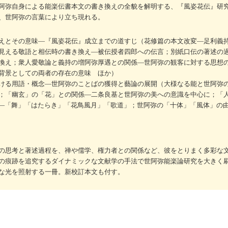
阿弥自身による能楽伝書本文の書き換えの全貌を解明する、『風姿花伝』研
、世阿弥の言葉により立ち現れる。
えとその意味―『風姿花伝』成立までの道すじ（花修篇の本文改変―足利義
見える敬語と相伝時の書き換え―被伝授者四郎への伝言；別紙口伝の著述の
換え；衆人愛敬論と義持の増阿弥厚遇との関係―世阿弥の観客に対する思想
背景としての両者の存在の意味 ほか）
ける用語・概念―世阿弥のことばの獲得と藝論の展開（大様なる能と世阿弥
；「幽玄」の「花」との関係―二条良基と世阿弥の美への意識を中心に；「
成―「舞」「はたらき」「花鳥風月」「歌道」；世阿弥の「十体」「風体」の
の思考と著述過程を、禅や儒学、権力者との関係など、彼をとりまく多彩な
の痕跡を追究するダイナミックな文献学の手法で世阿弥能楽論研究を大きく
な光を照射する一冊。新校訂本文も付す。