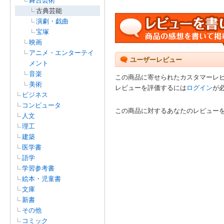
舞台芸術
古典芸能
演劇・戯曲
宝塚
映画
アニメ・エンターテイ
ユーザーレビュー
メント
音楽
この商品に寄せられたカスタマーレ
美術
レビューを評価するには
ログイン
が
ビジネス
コンピュータ
この商品に対するあなたのレビュー
人文
理工
建築
医学書
語学
学習参考書
絵本・児童書
文庫
新書
その他
コミック