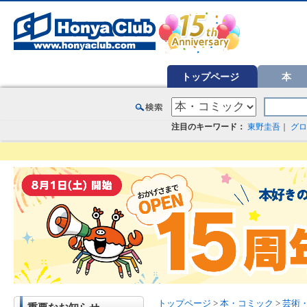
オンライン書店【ホンヤクラブ】はお好きな本屋での受け取りで送料無料！新刊予約・通販も。本（書籍）、雑誌、漫
トップページ
本
注目のキーワード：
東野圭吾
｜
グロ
トップページ
>
本・コミック
>
芸術