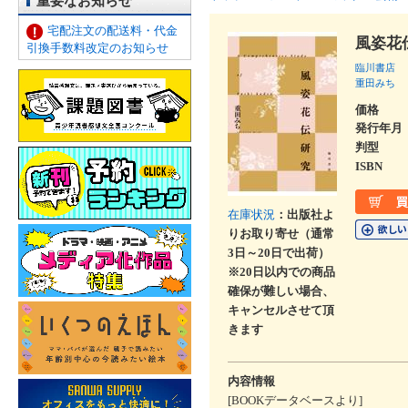
重要なお知らせ
宅配注文の配送料・代金
風姿花
引換手数料改定のお知らせ
臨川書店
重田みち
価格
発行年月
判型
ISBN
在庫状況
：出版社よ
りお取り寄せ（通常
3日～20日で出荷）
※20日以内での商品
確保が難しい場合、
キャンセルさせて頂
きます
内容情報
[BOOKデータベースより]