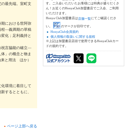
究の最先端。室町文
す。ご入会いただいたお客様には特典が盛りだくさ
ん！お近くのHonyaClub加盟書店でご入会、ご利用
いただけます。
Honya Club加盟書店は
にてご確認くださ
店舗一覧
持期における世阿弥
い。
のマークが目印です。
過程―義満期の草稿
HonyaClub会員規約
の変化；足利義持と
個人情報の取扱いに関する規程
※上記は加盟書店店頭で使用できるHonyaClubカー
ドの規約です。
の祝言脇能の確立―
人体」の概念と物ま
由来と用法 ほか）
文化環境に着目して
刷新するとともに、
ページ上部へ戻る