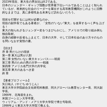
2023年現在、東大生の男女比は8:2である。
日本のジェンダー・ギャップ指数が世界最下位レベルであることはよく知られ
ているが、将来的な社会のリーダーを輩出する高等教育機関がこのように旧弊
的なままでは、真に多様性ある未来など訪れないだろう。
現状を打開するには何が必要なのか。
現役の副学長でもある著者が、「女性の“いない”東大」を改革するべく声を上げ
る！
東大の知られざるジェンダー史をつまびらかにし、アメリカでの取り組み例も
独自取材。
自身の経験や反省もふまえて、日本の大学、そして日本社会のあり方そのもの
を問いなおす覚悟の書。
【目次】
序 章 男だらけの現状
第一章 東大は男が八割
第二章 女性のいない東大キャンパス――戦前
第三章 男のための男の大学――戦後
第四章 アメリカ名門大学の共学化
第五章 東大のあるべき姿
終 章
【著者プロフィール】
矢口祐人（やぐち ゆうじん）
東京大学大学院総合文化研究科教授、同大グローバル教育センター長、同大副
学長。
1966年、北海道生まれ。
米国ゴーシエン大学卒業。
ウィリアム・アンド・メアリ大学大学院で博士号取得。
1998年より東京大学大学院で教える。