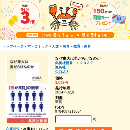
トップページ
>
本・コミック
>
人文
>
教育
>
教育・保育
なぜ東大は男だらけなのか
集英社新書 １２０３Ｅ
集英社
矢口祐人
価格
1,089円
発行年月
2024年02月
判型
新書
ISBN
9784087213034
点
在庫状況
：在庫あり（1～2