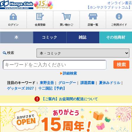
オンライン書店
【ホンヤクラブドットコム】
ログイン
会員登録
買い物かご
店舗一覧
ご利用ガイド
本
コミック
雑誌
その他商材
検索
詳細検索
注目のキーワード：
東野圭吾
｜
グローグー
｜
課題図書
｜
夏休みドリル
｜
ゲッターズ 2027
｜
十二国記【予約】
【ご案内】お盆期間の配送について