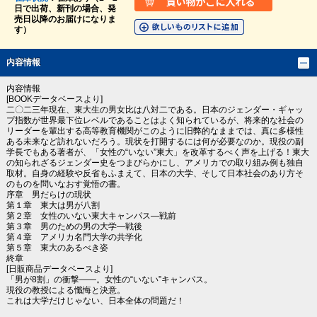
日で出荷、新刊の場合、発
売日以降のお届けになりま
す）
内容情報
内容情報
[BOOKデータベースより]
二〇二三年現在、東大生の男女比は八対二である。日本のジェンダー・ギャッ
プ指数が世界最下位レベルであることはよく知られているが、将来的な社会の
リーダーを輩出する高等教育機関がこのように旧弊的なままでは、真に多様性
ある未来など訪れないだろう。現状を打開するには何が必要なのか。現役の副
学長でもある著者が、「女性の“いない”東大」を改革するべく声を上げる！東大
の知られざるジェンダー史をつまびらかにし、アメリカでの取り組み例も独自
取材。自身の経験や反省もふまえて、日本の大学、そして日本社会のあり方そ
のものを問いなおす覚悟の書。
序章 男だらけの現状
第１章 東大は男が八割
第２章 女性のいない東大キャンパス―戦前
第３章 男のための男の大学―戦後
第４章 アメリカ名門大学の共学化
第５章 東大のあるべき姿
終章
[日販商品データベースより]
「男が8割」の衝撃――。女性の“いない”キャンパス。
現役の教授による懺悔と決意。
これは大学だけじゃない、日本全体の問題だ！