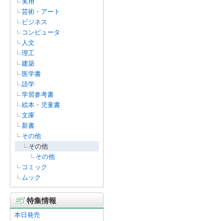
実用
芸術・アート
ビジネス
コンピュータ
人文
理工
建築
医学書
語学
学習参考書
絵本・児童書
文庫
新書
その他
その他
その他
コミック
ムック
特集情報
本日発売