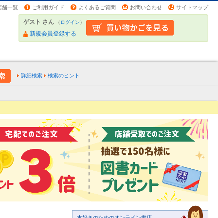
店舗一覧
ご利用ガイド
よくあるご質問
お問い合わせ
サイトマップ
ゲスト さん
（
ログイン
）
新規会員登録する
詳細検索
検索のヒント
本好きのためのオンライン書店