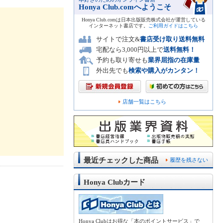
Honya Club.comへようこそ
Honya Club.comは日本出版販売株式会社が運営している
インターネット書店です。
ご利用ガイドはこちら
サイトで注文&
書店受け取り送料無料
宅配なら3,000円以上で
送料無料！
予約も取り寄せも
業界屈指の在庫量
外出先でも
検索や購入がカンタン！
店舗一覧はこちら
最近チェックした商品
履歴を残さない
Honya Clubカード
Honya Clubはお得な「本のポイントサービス」で