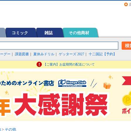
画（コミック）など在庫も充実
コミック
雑誌
その他商材
ーグー
｜
課題図書
｜
夏休みドリル
｜
ゲッターズ 2027
｜
十二国記【予約】
【ご案内】お盆期間の配送について
他
>
その他