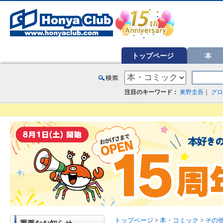
オンライン書店【ホンヤクラブ】はお好きな本屋での受け取りで送料無料！新刊予約・通販も。本（書籍）、雑誌、漫
トップページ
本
注目のキーワード：
東野圭吾
｜
グロ
トップページ
>
本・コミック
>
その