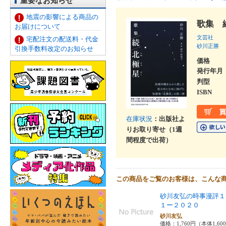
重要なお知らせ
地震の影響による商品の
歌集 
お届けについて
文芸社
宅配注文の配送料・代金
砂川正勝
引換手数料改定のお知らせ
価格
発行年月
判型
ISBN
在庫状況
：出版社よ
りお取り寄せ（1週
間程度で出荷）
この商品をご覧のお客様は、こんな
砂川友弘の時事漫評１
１ー２０２０
砂川友弘
価格：1,760円（本体1,60