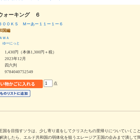
ウォーキング ６
ＢＯＯＫＳ Ｍーあー１１ー１ー６
共和国編
ＡＷＡ
ゆーにっと
1,430円（本体1,300円＋税）
2023年12月
四六判
9784040752549
点
魔王国を目指すソラは、少し寄り道をしてクリスたちの里帰りについていくこ
解決したら、エルド共和国の弱体化を狙うエレージア王国の企みまで潰して