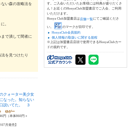
きない森の攻略法を
す。ご入会いただいたお客様には特典が盛りだくさ
ん！お近くのHonyaClub加盟書店でご入会、ご利用
いただけます。
Honya Club加盟書店は
にてご確認くださ
店舗一覧
とに。
い。
のマークが目印です。
HonyaClub会員規約
みまで潰して間者に
個人情報の取扱いに関する規程
※上記は加盟書店店頭で使用できるHonyaClubカー
ドの規約です。
略法を見つけたり
のクォーター美少女
になった。知らない
口説いてた。 ３
ゆ ゆがー
46円（本体860円＋
6年07月発売】