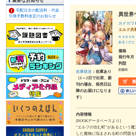
重要なお知らせ
宅配注文の配送料・代金
異世界
引換手数料改定のお知らせ
カドカワ
エルド
ＫＡＤＯＫ
あるくひと
価格
発行年月
判型
ISBN
在庫状況
：在庫あり
（1～2日で出荷、新
刊の場合、発売日以
降のお届けになりま
す）
内容情報
[BOOKデータベースより]
“エルフの住む町”があるという
した魔物に悩まされる町の問題を