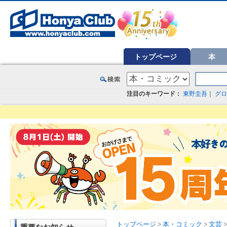
オンライン書店【ホンヤクラブ】はお好きな本屋での受け取りで送料無料！新刊予約・通販も。本（書籍）、雑誌、漫
トップページ
本
注目のキーワード：
東野圭吾
｜
グロ
トップページ
>
本・コミック
>
文芸