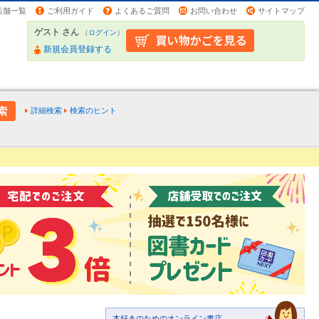
店舗一覧
ご利用ガイド
よくあるご質問
お問い合わせ
サイトマップ
ゲスト さん
（
ログイン
）
新規会員登録する
詳細検索
検索のヒント
本好きのためのオンライン書店