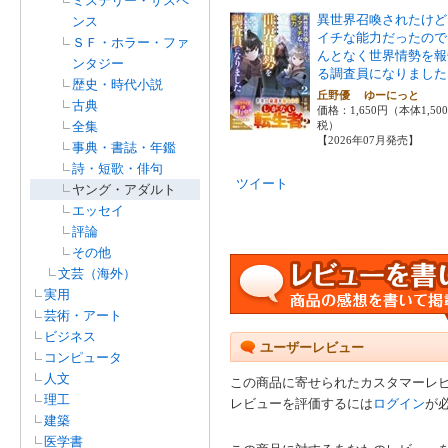
ミステリー・サスペ
異世界召喚されたけど
ンス
イチな能力だったので
ＳＦ・ホラー・ファ
んとなく世界情勢を報
ンタジー
る調査員になりました
歴史・時代小説
丘野優 ゆーにっと
古典
価格：1,650円（本体1,50
全集
税）
【2026年07月発売】
事典・書誌・年鑑
詩・短歌・俳句
ツイート
ヤング・アダルト
エッセイ
評論
その他
文芸（海外）
実用
芸術・アート
ビジネス
ユーザーレビュー
コンピュータ
人文
この商品に寄せられたカスタマーレ
理工
レビューを評価するには
ログイン
が
建築
医学書