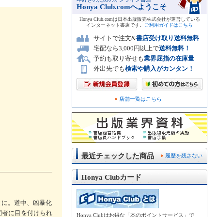
Honya Club.comへようこそ
Honya Club.comは日本出版販売株式会社が運営している
インターネット書店です。
ご利用ガイドはこちら
サイトで注文&
書店受け取り送料無料
宅配なら3,000円以上で
送料無料！
予約も取り寄せも
業界屈指の在庫量
外出先でも
検索や購入がカンタン！
店舗一覧はこちら
最近チェックした商品
履歴を残さない
Honya Clubカード
とに。道中、凶暴化
間者に目を付けられ
Honya Clubはお得な「本のポイントサービス」で