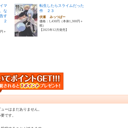
イマ
転生したらスライムだった
、な
件 ２３
告す
伏瀬 みっつばー
 ２
価格：1,430円（本体1,300円＋
税）
【2025年12月発売】
0円＋
ビューはまだありません。
必要です。