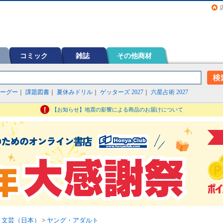
画（コミック）など在庫も充実
コミック
雑誌
その他商材
ーグー
｜
課題図書
｜
夏休みドリル
｜
ゲッターズ 2027
｜
六星占術 2027
【お知らせ】地震の影響による商品のお届けについて
>
文芸（日本）
>
ヤング・アダルト