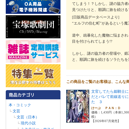
てしまう！？しかし、謎の協力者
見つけたりと、順調に旅を続ける
[日販商品データベースより]
“エルフの住む町”があるという
道中、凶暴化した魔物に悩まされ
目を付けられてしまう!?
しかし、謎の協力者の登場や、鍛
と、順調に旅を続けるソラたちを
この商品をご覧のお客様は、こんな
文官してたら姫騎士に
だとバレて前線送りに
た ３
本・コミック
けーぷ ＰＡＮ：Ｄ
文芸
価格：1,430円（本体1,30
文芸（日本）
税）
【2026年07月発売】
現代小説