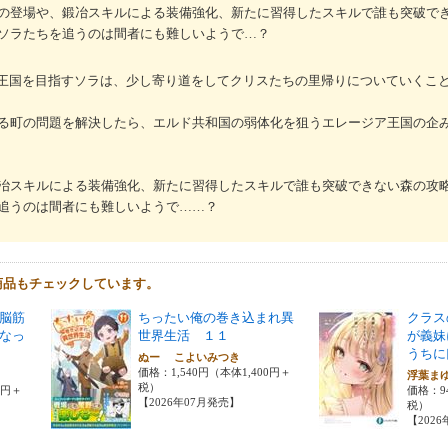
の登場や、鍛冶スキルによる装備強化、新たに習得したスキルで誰も突破で
ソラたちを追うのは間者にも難しいようで…？
魔王国を目指すソラは、少し寄り道をしてクリスたちの里帰りについていくこ
る町の問題を解決したら、エルド共和国の弱体化を狙うエレージア王国の企
冶スキルによる装備強化、新たに習得したスキルで誰も突破できない森の攻
追うのは間者にも難しいようで……？
商品もチェックしています。
脳筋
ちったい俺の巻き込まれ異
クラス
なっ
世界生活 １１
が義妹
うちに
ぬー こよいみつき
価格：1,540円（本体1,400円＋
浮葉ま
税）
0円＋
価格：9
【2026年07月発売】
税）
【202