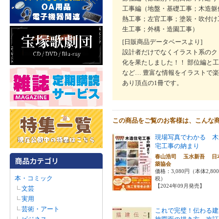
工事編（地盤・基礎工事；木造躯
熱工事；左官工事；塗装・吹付け
生工事；外構・造園工事）
[日販商品データベースより]
設計者だけでなくイラスト系のク
化を果たしました！！ 部位編と
など… 豊富な情報をイラストで
あり頂点の1冊です。
この商品をご覧のお客様は、こんな
現場写真でわかる 木
宅工事の納まり
春山浩司 玉水新吾 日
築協会
価格：3,080円（本体2,80
本・コミック
税）
【2024年09月発売】
文芸
実用
芸術・アート
これで完璧！伝わる建