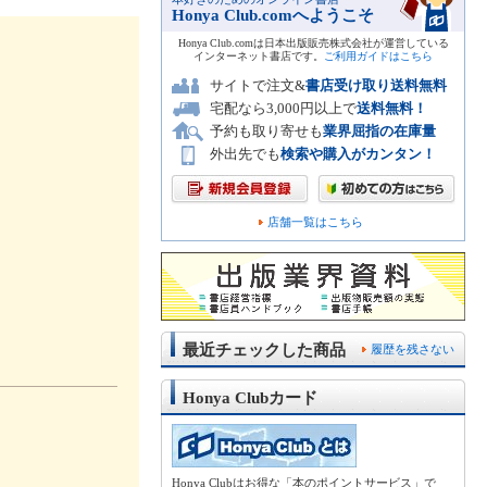
Honya Club.comへようこそ
Honya Club.comは日本出版販売株式会社が運営している
インターネット書店です。
ご利用ガイドはこちら
サイトで注文&
書店受け取り送料無料
宅配なら3,000円以上で
送料無料！
予約も取り寄せも
業界屈指の在庫量
外出先でも
検索や購入がカンタン！
店舗一覧はこちら
最近チェックした商品
履歴を残さない
Honya Clubカード
Honya Clubはお得な「本のポイントサービス」で