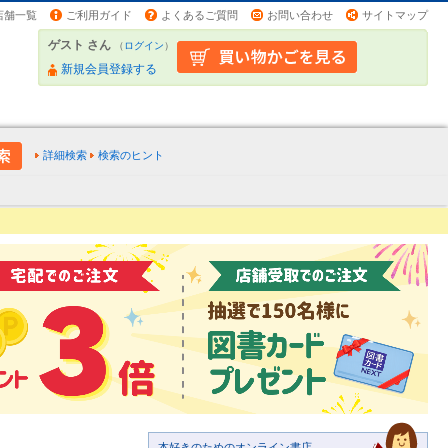
店舗一覧
ご利用ガイド
よくあるご質問
お問い合わせ
サイトマップ
ゲスト さん
（
ログイン
）
新規会員登録する
詳細検索
検索のヒント
本好きのためのオンライン書店