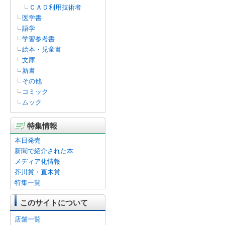
ＣＡＤ利用技術者
医学書
語学
学習参考書
絵本・児童書
文庫
新書
その他
コミック
ムック
特集情報
本日発売
新聞で紹介された本
メディア化情報
芥川賞・直木賞
特集一覧
このサイトについて
店舗一覧