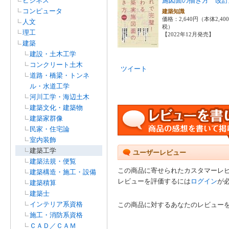
ビジネス
施図面の描き方 改訂
コンピュータ
建築知識
価格：2,640円（本体2,40
人文
税）
理工
【2022年12月発売】
建築
建設・土木工学
コンクリート土木
ツイート
道路・橋梁・トンネ
ル・水道工学
河川工学・海辺土木
建築文化・建築物
建築家群像
民家・住宅論
室内装飾
建築工学
ユーザーレビュー
建築法規・便覧
この商品に寄せられたカスタマーレ
建築構造・施工・設備
レビューを評価するには
ログイン
が
建築積算
建築士
インテリア系資格
この商品に対するあなたのレビュー
施工・消防系資格
ＣＡＤ／ＣＡＭ