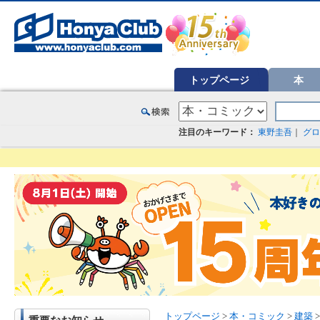
オンライン書店【ホンヤクラブ】はお好きな本屋での受け取りで送料無料！新刊予約・通販も。本（書籍）、雑誌、漫
トップページ
本
注目のキーワード：
東野圭吾
｜
グロ
トップページ
>
本・コミック
>
建築