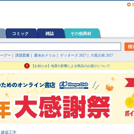
画（コミック）など在庫も充実
コミック
雑誌
その他商材
ーグー
｜
課題図書
｜
夏休みドリル
｜
ゲッターズ 2027
｜
六星占術 2027
【お知らせ】地震の影響による商品のお届けについて
>
建築工学