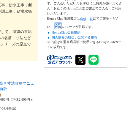
す。ご入会いただいたお客様には特典が盛りだくさ
工事；防水工事；断
ん！お近くのHonyaClub加盟書店でご入会、ご利用
空調工事；給排水衛
いただけます。
Honya Club加盟書店は
にてご確認くださ
店舗一覧
い。
のマークが目印です。
持して、待望の書籍
HonyaClub会員規約
分の名前・寸法など
個人情報の取扱いに関する規程
※上記は加盟書店店頭で使用できるHonyaClubカー
解シリーズの原点で
ドの規約です。
高さ寸法攻略マニュ
新版
識
080円（本体2,800円＋
1年04月発売】