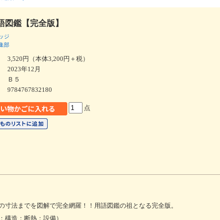
語図鑑【完全版】
ッジ
集部
3,520円（本体3,200円＋税）
2023年12月
Ｂ５
9784767832180
点
の寸法までを図解で完全網羅！！用語図鑑の祖となる完全版。
；構造；断熱；設備）