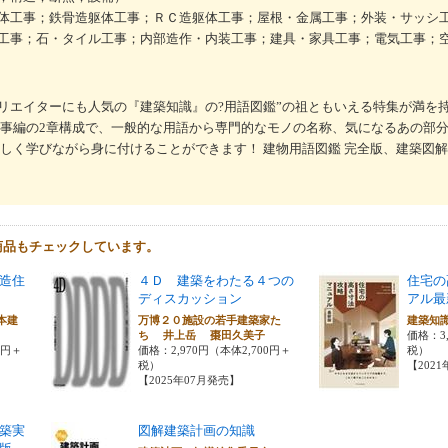
体工事；鉄骨造躯体工事；ＲＣ造躯体工事；屋根・金属工事；外装・サッシ
工事；石・タイル工事；内部造作・内装工事；建具・家具工事；電気工事；
リエイターにも人気の『建築知識』の?用語図鑑”の祖ともいえる特集が満を
工事編の2章構成で、一般的な用語から専門的なモノの名称、気になるあの部
楽しく学びながら身に付けることができます！ 建物用語図鑑 完全版、建築図
商品もチェックしています。
造住
４Ｄ 建築をわたる４つの
住宅の
ディスカッション
アル最
本建
万博２０施設の若手建築家た
建築知
ち 井上岳 棗田久美子
価格：3,
0円＋
価格：2,970円（本体2,700円＋
税）
税）
【202
【2025年07月発売】
築実
図解建築計画の知識