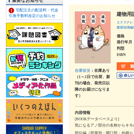
重要なお知らせ
宅配注文の配送料・代金
建物用
引換手数料改定のお知らせ
エクスナレ
建築知識編
価格
発行年月
判型
ISBN
在庫状況
：在庫あり
（1～2日で出荷、新
刊の場合、発売日以
降のお届けになりま
す）
内容情報
[BOOKデータベースより]
気になるアノ部分の名称からキモ
部位編（部屋別；開口部；外廻り