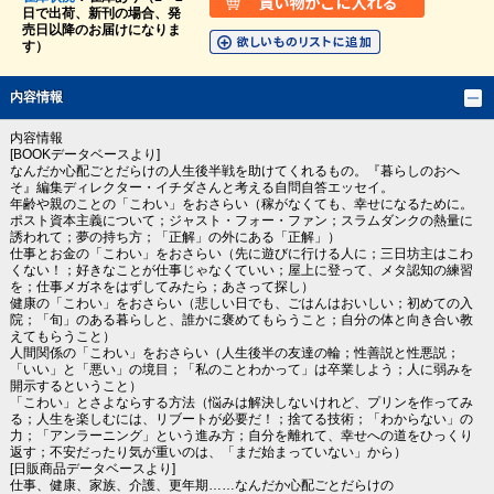
日で出荷、新刊の場合、発
売日以降のお届けになりま
す）
内容情報
内容情報
[BOOKデータベースより]
なんだか心配ごとだらけの人生後半戦を助けてくれるもの。『暮らしのおへ
そ』編集ディレクター・イチダさんと考える自問自答エッセイ。
年齢や親のことの「こわい」をおさらい（稼がなくても、幸せになるために。
ポスト資本主義について；ジャスト・フォー・ファン；スラムダンクの熱量に
誘われて；夢の持ち方；「正解」の外にある「正解」）
仕事とお金の「こわい」をおさらい（先に遊びに行ける人に；三日坊主はこわ
くない！；好きなことが仕事じゃなくていい；屋上に登って、メタ認知の練習
を；仕事メガネをはずしてみたら；あさって探し）
健康の「こわい」をおさらい（悲しい日でも、ごはんはおいしい；初めての入
院；「旬」のある暮らしと、誰かに褒めてもらうこと；自分の体と向き合い教
えてもらうこと）
人間関係の「こわい」をおさらい（人生後半の友達の輪；性善説と性悪説；
「いい」と「悪い」の境目；「私のことわかって」は卒業しよう；人に弱みを
開示するということ）
「こわい」とさよならする方法（悩みは解決しないけれど、プリンを作ってみ
る；人生を楽しむには、リブートが必要だ！；捨てる技術；「わからない」の
力；「アンラーニング」という進み方；自分を離れて、幸せへの道をひっくり
返す；不安だったり気が重いのは、「まだ始まっていない」から）
[日販商品データベースより]
仕事、健康、家族、介護、更年期……なんだか心配ごとだらけの