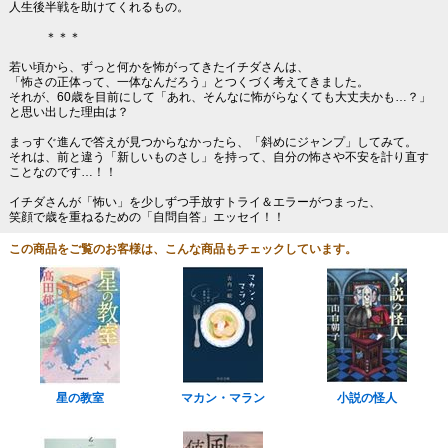
人生後半戦を助けてくれるもの。
＊＊＊
若い頃から、ずっと何かを怖がってきたイチダさんは、
「怖さの正体って、一体なんだろう」とつくづく考えてきました。
それが、60歳を目前にして「あれ、そんなに怖がらなくても大丈夫かも…？」
と思い出した理由は？
まっすぐ進んで答えが見つからなかったら、「斜めにジャンプ」してみて。
それは、前と違う「新しいものさし」を持って、自分の怖さや不安を計り直す
ことなのです…！！
イチダさんが「怖い」を少しずつ手放すトライ＆エラーがつまった、
笑顔で歳を重ねるための「自問自答」エッセイ！！
この商品をご覧のお客様は、こんな商品もチェックしています。
星の教室
マカン・マラン
小説の怪人