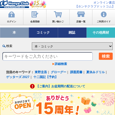
オンライン書店
【ホンヤクラブドットコム】
ログイン
会員登録
買い物かご
店舗一覧
ご利用ガイド
本
コミック
雑誌
その他商材
検索
詳細検索
注目のキーワード：
東野圭吾
｜
グローグー
｜
課題図書
｜
夏休みドリル
｜
ゲッターズ 2027
｜
十二国記【予約】
【ご案内】お盆期間の配送について