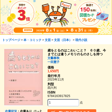
トップページ
>
本・コミック
>
文芸
>
文芸（日本）
>
現代小説
歳をとるのはこわいこと？ ６０歳、今
までとは違うメモリのものさしを持つ
文藝春秋
一田憲子
価格
1,650円
発行年月
2023年11月
判型
四六判
ISBN
9784163917825
点
在庫状況
：在庫あり（1～2