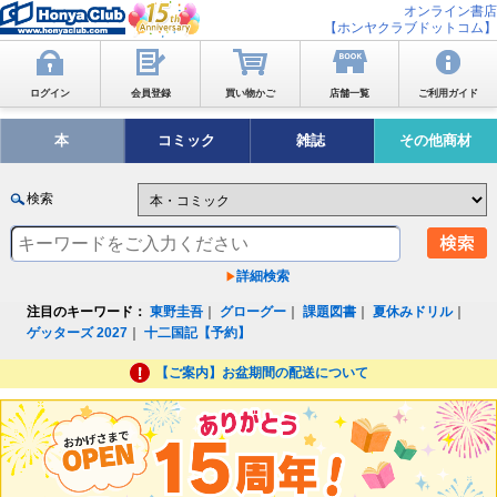
オンライン書店
【ホンヤクラブドットコム】
ログイン
会員登録
買い物かご
店舗一覧
ご利用ガイド
本
コミック
雑誌
その他商材
検索
詳細検索
注目のキーワード：
東野圭吾
｜
グローグー
｜
課題図書
｜
夏休みドリル
｜
ゲッターズ 2027
｜
十二国記【予約】
【ご案内】お盆期間の配送について