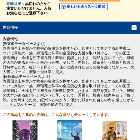
在庫状況
：品切れのためご
注文いただけません。入荷
お知らせにご登録下さい
内容情報
内容情報
[BOOKデータベースより]
彩雲国全土を脅かす蝗害の解決策を探すため、官吏として奔走する紅秀麗は、
ついに異能の一族・縹瑠花と珠翠の全面的な支援を取り付ける。一方の国王・
紫劉輝は、全権を門下省長官の旺季に委譲したまま、沈黙を貫いていた。飛蝗
の大群が迫る紅州へと向かう旺季。そして、秀麗も、縹家を狙う黒幕と蝗害に
対峙するため、紅州へと向かう。僅かに残された自らの命を感じながら―。大
人気シリーズ、衝撃の最終章に突入。
[日販商品データベースより]
彩雲国全土を脅かす蝗害の解決策を探すため、官吏として奔走する紅秀麗は、
ついに異能の一族・縹瑠花と珠翠の全面的な支援を取り付ける。一方の国王・
紫劉輝は、全権を門下省長官の旺季に委任したまま、沈黙を貫いていた。飛蝗
の大群が迫る紅州へと向かう旺季。そして、秀麗も、蝗害と縹家を狙う『抜け
殻』と対峙するため、紅州へと向かう。僅かに残された自らの命を感じながら─
─。大人気シリーズ、衝撃の最終章に突入。
この商品をご覧のお客様は、こんな商品もチェックしています。