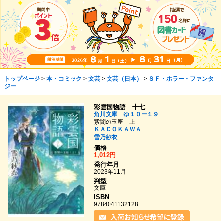
トップページ
>
本・コミック
>
文芸
>
文芸（日本）
>
ＳＦ・ホラー・ファンタ
ジー
彩雲国物語 十七
角川文庫 ゆ１０ー１９
紫闇の玉座 上
ＫＡＤＯＫＡＷＡ
雪乃紗衣
価格
1,012円
発行年月
2023年11月
判型
文庫
ISBN
9784041132128