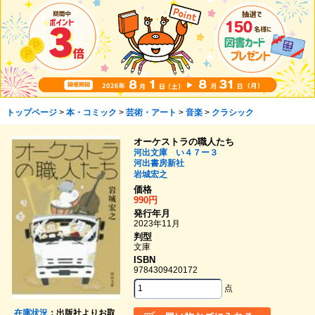
トップページ
>
本・コミック
>
芸術・アート
>
音楽
>
クラシック
オーケストラの職人たち
河出文庫 い４７ー３
河出書房新社
岩城宏之
価格
990円
発行年月
2023年11月
判型
文庫
ISBN
9784309420172
点
在庫状況
：出版社よりお取