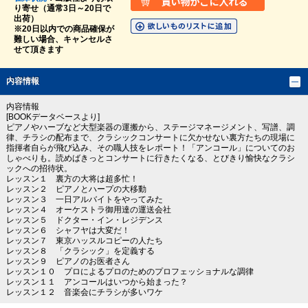
り寄せ（通常3日～20日で
出荷）
※20日以内での商品確保が
難しい場合、キャンセルさ
せて頂きます
内容情報
内容情報
[BOOKデータベースより]
ピアノやハーブなど大型楽器の運搬から、ステージマネージメント、写譜、調
律、チラシの配布まで、クラシックコンサートに欠かせない裏方たちの現場に
指揮者自らが飛び込み、その職人技をレポート！「アンコール」についてのお
しゃべりも。読めばきっとコンサートに行きたくなる、とびきり愉快なクラシ
ックへの招待状。
レッスン１ 裏方の大将は超多忙！
レッスン２ ピアノとハープの大移動
レッスン３ 一日アルバイトをやってみた
レッスン４ オーケストラ御用達の運送会社
レッスン５ ドクター・イン・レジデンス
レッスン６ シャフヤは大変だ！
レッスン７ 東京ハッスルコピーの人たち
レッスン８ 「クラシック」を定義する
レッスン９ ピアノのお医者さん
レッスン１０ プロによるプロのためのプロフェッショナルな調律
レッスン１１ アンコールはいつから始まった？
レッスン１２ 音楽会にチラシが多いワケ