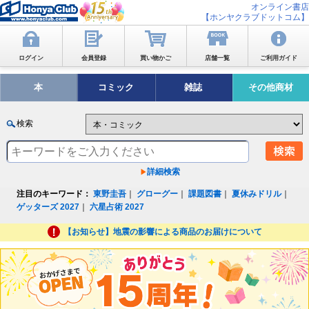
オンライン書店
【ホンヤクラブドットコム】
ログイン
会員登録
買い物かご
店舗一覧
ご利用ガイド
本
コミック
雑誌
その他商材
検索
詳細検索
注目のキーワード：
東野圭吾
｜
グローグー
｜
課題図書
｜
夏休みドリル
｜
ゲッターズ 2027
｜
六星占術 2027
【お知らせ】地震の影響による商品のお届けについて