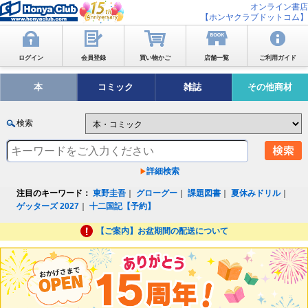
オンライン書店
【ホンヤクラブドットコム】
ログイン
会員登録
買い物かご
店舗一覧
ご利用ガイド
本
コミック
雑誌
その他商材
検索
詳細検索
注目のキーワード：
東野圭吾
｜
グローグー
｜
課題図書
｜
夏休みドリル
｜
ゲッターズ 2027
｜
十二国記【予約】
【ご案内】お盆期間の配送について