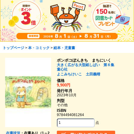
トップページ
>
本・コミック
>
絵本・児童書
ポンポコぽんきち まちにいく
大きく広がる大型紙しばい 第６集
童心社
よこみちけいこ
土田義晴
価格
9,900円
発行年月
2023年10月
判型
その他
ISBN
9784494081264
点
在庫状況
：在庫あり（1～2