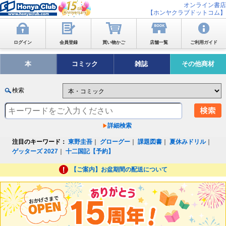
オンライン書店
【ホンヤクラブドットコム】
ログイン
会員登録
買い物かご
店舗一覧
ご利用ガイド
本
コミック
雑誌
その他商材
検索
詳細検索
注目のキーワード：
東野圭吾
｜
グローグー
｜
課題図書
｜
夏休みドリル
｜
ゲッターズ 2027
｜
十二国記【予約】
【ご案内】お盆期間の配送について