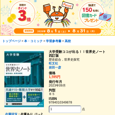
トップページ
>
本・コミック
>
学習参考書
>
高校
大学受験ココが出る！！世界史ノート
四訂版
歴史総合，世界史探究
旺文社
岩田一彦
価格
1,595円
発行年月
2023年09月
判型
Ｂ５
ISBN
9784010349878
点
在庫状況
：在庫あり（1～2