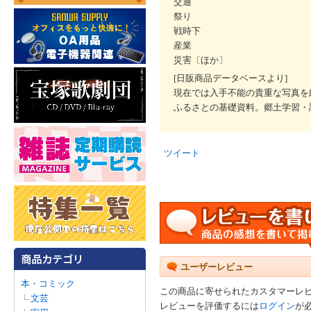
交通
祭り
戦時下
産業
災害〔ほか〕
[日販商品データベースより]
現在では入手不能の貴重な写真を
ふるさとの基礎資料。郷土学習・
ツイート
ユーザーレビュー
本・コミック
この商品に寄せられたカスタマーレ
文芸
レビューを評価するには
ログイン
が