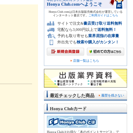
Honya Club.comへようこそ
Honya Club.comは日本出版販売株式会社が運営している
インターネット書店です。
ご利用ガイドはこちら
サイトで注文&
書店受け取り送料無料
宅配なら3,000円以上で
送料無料！
予約も取り寄せも
業界屈指の在庫量
外出先でも
検索や購入がカンタン！
店舗一覧はこちら
最近チェックした商品
履歴を残さない
Honya Clubカード
Honya Clubはお得な「本のポイントサービス」で