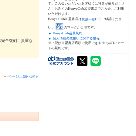
す。ご入会いただいたお客様には特典が盛りだくさ
ん！お近くのHonyaClub加盟書店でご入会、ご利用
いただけます。
Honya Club加盟書店は
にてご確認くださ
店舗一覧
い。
のマークが目印です。
HonyaClub会員規約
個人情報の取扱いに関する規程
の完全復刻！貴重な
※上記は加盟書店店頭で使用できるHonyaClubカー
ドの規約です。
ページ上部へ戻る