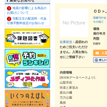
重要なお知らせ
地震の影響による商品の
ＯＤ＞
お届けについて
国書刊行会
宅配注文の配送料・代金
今川徳三
引換手数料改定のお知らせ
価格
発行年月
判型
在庫状況
：品切れの
ISBN
ためご注文いただけ
ません。入荷お知ら
せにご登録下さい
内容情報
[BOOKデータベースより]
山梨市街
街道と家並み
差出の磯
万力公園
風俗