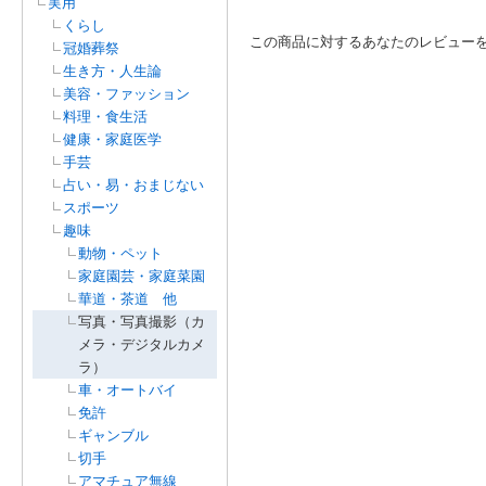
実用
くらし
この商品に対するあなたのレビュー
冠婚葬祭
生き方・人生論
美容・ファッション
料理・食生活
健康・家庭医学
手芸
占い・易・おまじない
スポーツ
趣味
動物・ペット
家庭園芸・家庭菜園
華道・茶道 他
写真・写真撮影（カ
メラ・デジタルカメ
ラ）
車・オートバイ
免許
ギャンブル
切手
アマチュア無線