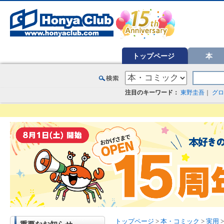
オンライン書店【ホンヤクラブ】はお好きな本屋での受け取りで送料無料！新刊予約・通販も。本（書籍）、雑誌、漫
トップページ
本
注目のキーワード：
東野圭吾
｜
グロ
トップページ
>
本・コミック
>
実用