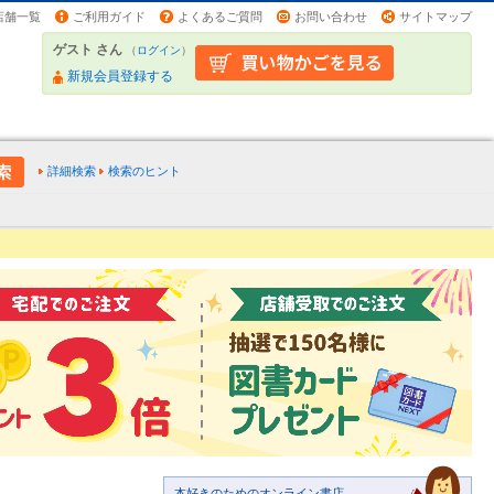
店舗一覧
ご利用ガイド
よくあるご質問
お問い合わせ
サイトマップ
ゲスト さん
（
ログイン
）
新規会員登録する
詳細検索
検索のヒント
本好きのためのオンライン書店