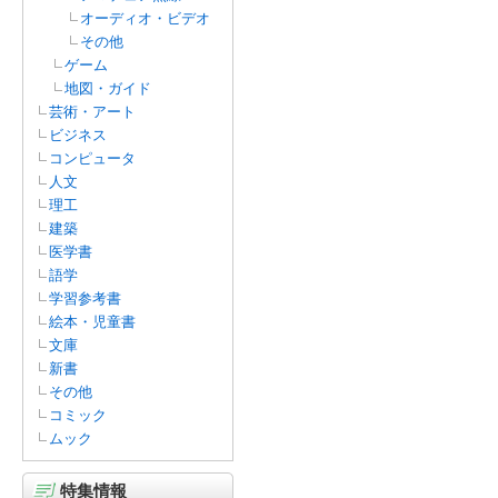
オーディオ・ビデオ
その他
ゲーム
地図・ガイド
芸術・アート
ビジネス
コンピュータ
人文
理工
建築
医学書
語学
学習参考書
絵本・児童書
文庫
新書
その他
コミック
ムック
特集情報