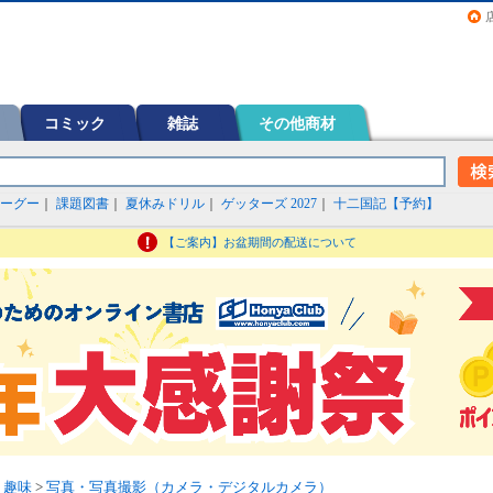
画（コミック）など在庫も充実
コミック
雑誌
その他商材
ーグー
｜
課題図書
｜
夏休みドリル
｜
ゲッターズ 2027
｜
十二国記【予約】
【ご案内】お盆期間の配送について
>
趣味
>
写真・写真撮影（カメラ・デジタルカメラ）