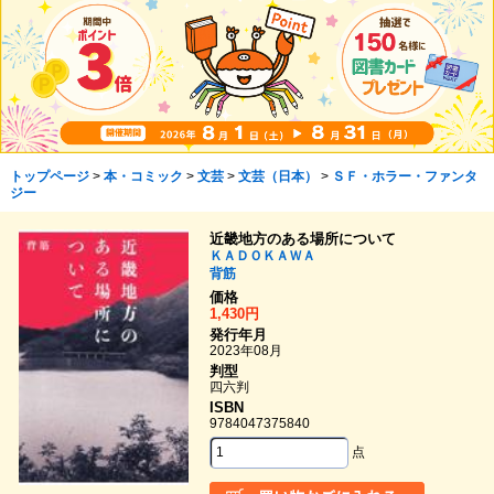
トップページ
>
本・コミック
>
文芸
>
文芸（日本）
>
ＳＦ・ホラー・ファンタ
ジー
近畿地方のある場所について
ＫＡＤＯＫＡＷＡ
背筋
価格
1,430円
発行年月
2023年08月
判型
四六判
ISBN
9784047375840
点