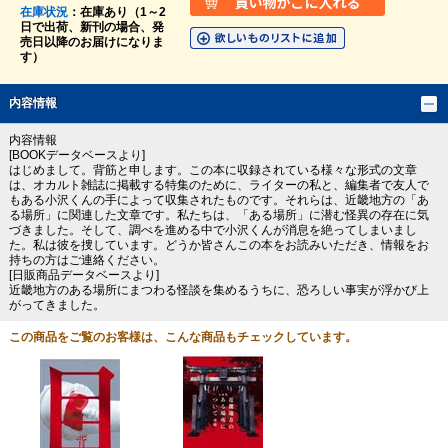
在庫状況
：在庫あり（1～2
日で出荷、新刊の場合、発
売日以降のお届けになりま
す）
内容情報
内容情報
[BOOKデータベースより]
はじめまして。背筋と申します。この本に収録されている様々な形式の文章
は、オカルト雑誌に掲載する特集のために、ライターの私と、編集者で友人で
もある小沢くんの手によって収集されたものです。それらは、近畿地方の「あ
る場所」に関連した文章です。私たちは、「ある場所」に潜む怪異の存在に気
づきました。そして、調べを進める中で小沢くんが消息を絶ってしまいまし
た。私は彼を捜しています。どうか皆さんこの本をお読みいただき、情報をお
持ちの方はご連絡ください。
[日販商品データベースより]
近畿地方のある場所にまつわる怪談を集めるうちに、恐ろしい事実が浮かび上
がってきました。
この商品をご覧のお客様は、こんな商品もチェックしています。