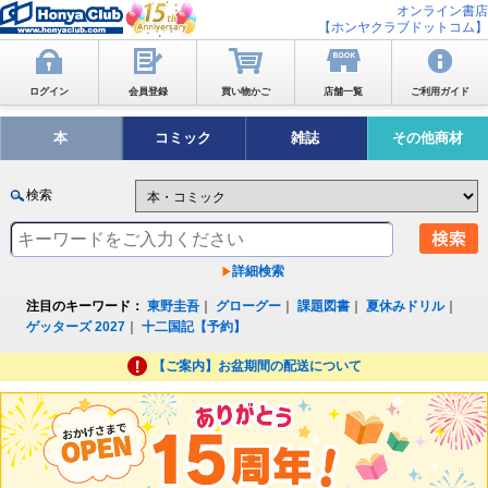
オンライン書店
【ホンヤクラブドットコム】
ログイン
会員登録
買い物かご
店舗一覧
ご利用ガイド
本
コミック
雑誌
その他商材
検索
詳細検索
注目のキーワード：
東野圭吾
｜
グローグー
｜
課題図書
｜
夏休みドリル
｜
ゲッターズ 2027
｜
十二国記【予約】
【ご案内】お盆期間の配送について