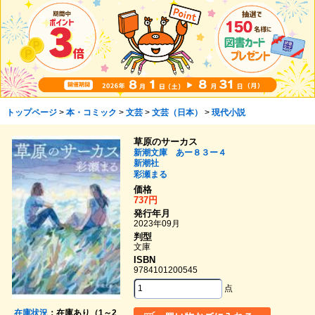
トップページ
>
本・コミック
>
文芸
>
文芸（日本）
>
現代小説
草原のサーカス
新潮文庫 あー８３ー４
新潮社
彩瀬まる
価格
737円
発行年月
2023年09月
判型
文庫
ISBN
9784101200545
点
在庫状況
：在庫あり（1～2