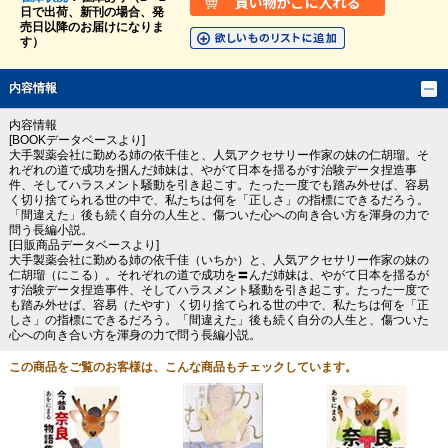
日で出荷、新刊の場合、発
売日以降のお届けになりま
す）
内容情報
内容情報
[BOOKデータベースより]
大手製薬会社に勤める姉の依千佳と、人気アクセサリー作家の妹の仁胡瑠。そ
れぞれの道で成功を掴んだ姉妹は、やがて日本を揺るがす治験データ捏造事
件、そしてハラスメント騒動を引き起こす。たった一度でも踏み外せば、容易
く切り捨てられる世の中で、私たちは何を「正しさ」の指標にできるだろう。
「間違えた」後も続く自分の人生と、傷ついた心への向き合い方を渾身の力で
問う長編小説。
[日販商品データベースより]
大手製薬会社に勤める姉の依千佳（いちか）と、人気アクセサリー作家の妹の
仁胡瑠（にこる）。それぞれの道で成功を〓んだ姉妹は、やがて日本を揺るが
す治験データ捏造事件、そしてハラスメント騒動を引き起こす。たった一度で
も踏み外せば、容易（たやす）く切り捨てられる世の中で、私たちは何を「正
しさ」の指標にできるだろう。「間違えた」後も続く自分の人生と、傷ついた
心への向き合い方を渾身の力で問う長編小説。
この商品をご覧のお客様は、こんな商品もチェックしています。