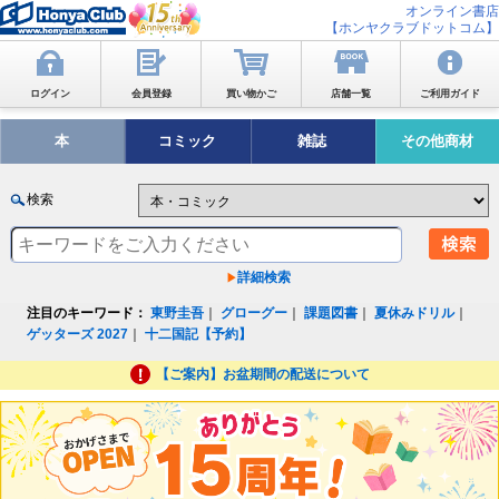
オンライン書店
【ホンヤクラブドットコム】
ログイン
会員登録
買い物かご
店舗一覧
ご利用ガイド
本
コミック
雑誌
その他商材
検索
詳細検索
注目のキーワード：
東野圭吾
｜
グローグー
｜
課題図書
｜
夏休みドリル
｜
ゲッターズ 2027
｜
十二国記【予約】
【ご案内】お盆期間の配送について