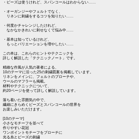
・ビーズは使うけれど、スパンコールはわからない……
・オーガンジーやフェルトでなく、
リネンに刺繍をするコツを知りたい……
・何度かチャレンジしたけれど、
なかなかきれいに刺せなくて悩み中……
・基本は知っているけれど、
もっとバリエーションを増やしたい……
この本は、これらのヒントやテクニックを
詳しく解説した「テクニックノート」です。
精緻な作風が人気の著者による、
10のテーマに沿った25の刺繍図案を掲載しています。
リネンをメインに、フェルトのブローチや、
ウールのマフラーも掲載。
材料やテクニックについて、
約20ページを使って詳しく解説しています。
落ち着いた雰囲気の中で、
繊細にきらめくビーズとスパンコールの世界を
お楽しみいただけます。
[10のテーマ]
小さなモチーフを並べて
作りやすい花冠
ワンポイントモチーフをブローチに
光る糸とビーズの刺繍