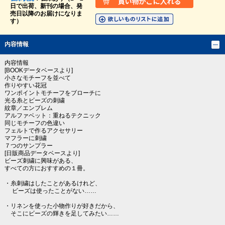
日で出荷、新刊の場合、発
売日以降のお届けになりま
す）
内容情報
内容情報
[BOOKデータベースより]
小さなモチーフを並べて
作りやすい花冠
ワンポイントモチーフをブローチに
光る糸とビーズの刺繍
紋章／エンブレム
アルファベット：重ねるテクニック
同じモチーフの色違い
フェルトで作るアクセサリー
マフラーに刺繍
７つのサンプラー
[日販商品データベースより]
ビーズ刺繍に興味がある、
すべての方におすすめの１冊。
・糸刺繍はしたことがあるけれど、
ビーズは使ったことがない……
・リネンを使った小物作りが好きだから、
そこにビーズの輝きを足してみたい……