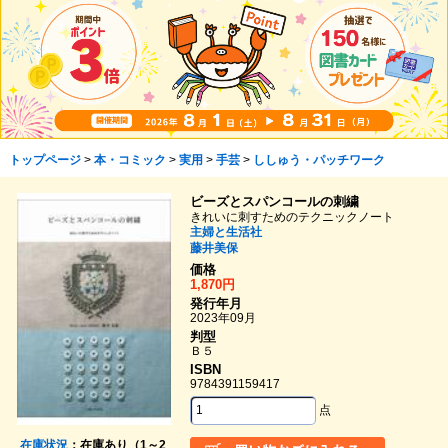
トップページ
>
本・コミック
>
実用
>
手芸
>
ししゅう・パッチワーク
ビーズとスパンコールの刺繍
きれいに刺すためのテクニックノート
主婦と生活社
藤井美保
価格
1,870円
発行年月
2023年09月
判型
Ｂ５
ISBN
9784391159417
点
在庫状況
：在庫あり（1～2