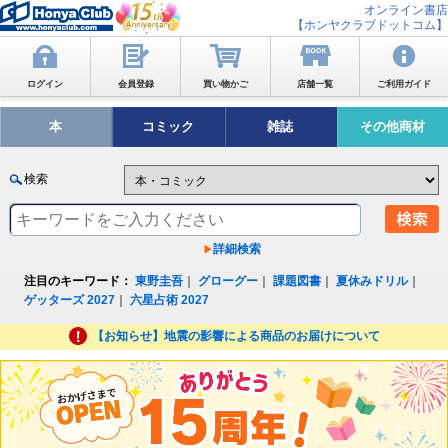
オンライン書店
【ホンヤクラブドットコム】
ログイン
会員登録
買い物かご
店舗一覧
ご利用ガイド
本
コミック
雑誌
その他商材
検索
詳細検索
注目のキーワード：
東野圭吾
｜
グローグー
｜
課題図書
｜
夏休みドリル
｜
ゲッターズ 2027
｜
六星占術 2027
【お知らせ】地震の影響による商品のお届けについて