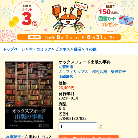
トップページ
>
本・コミック
>
ビジネス
>
経済
>
その他
オックスフォード出版の事典
丸善出版
Ａ．フィリップス
植村八潮
柴野京子
山崎隆広
価格
26,400円
発行年月
2023年01月
判型
Ｂ５
ISBN
9784621307922
点
在庫状況
：在庫あり（1～2