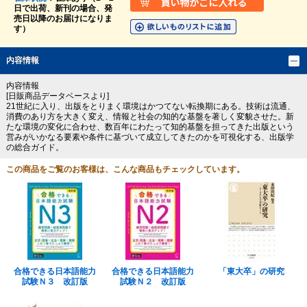
日で出荷、新刊の場合、発
売日以降のお届けになりま
す）
内容情報
内容情報
[日販商品データベースより]
21世紀に入り、出版をとりまく環境はかつてない転換期にある。技術は流通、
消費のあり方を大きく変え、情報と社会の知的な基盤を著しく変貌させた。新
たな環境の変化に合わせ、数百年にわたって知的基盤を担ってきた出版という
営みがいかなる要素や条件に基づいて成立してきたのかを可視化する、出版学
の総合ガイド。
この商品をご覧のお客様は、こんな商品もチェックしています。
合格できる日本語能力
合格できる日本語能力
「東大卒」の研究
試験Ｎ３ 改訂版
試験Ｎ２ 改訂版