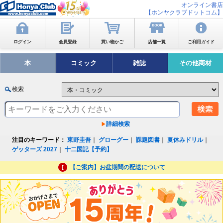
オンライン書店
【ホンヤクラブドットコム】
ログイン
会員登録
買い物かご
店舗一覧
ご利用ガイド
本
コミック
雑誌
その他商材
検索
詳細検索
注目のキーワード：
東野圭吾
｜
グローグー
｜
課題図書
｜
夏休みドリル
｜
ゲッターズ 2027
｜
十二国記【予約】
【ご案内】お盆期間の配送について