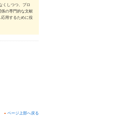
少なくしつつ、プロ
関係の専門的な文献
し応用するために役
ページ上部へ戻る