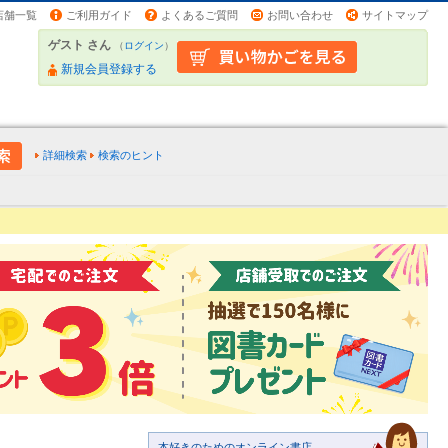
店舗一覧
ご利用ガイド
よくあるご質問
お問い合わせ
サイトマップ
ゲスト さん
（
ログイン
）
新規会員登録する
詳細検索
検索のヒント
本好きのためのオンライン書店