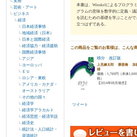
実用
本書は、Winskelによるプロ
芸術・アート
グラムの意味を数学的に定義・議
ビジネス
を読むための基礎を学ぶことがで
経済
立つはずである。
日本経済事情
地域経済（日本）
日本と国際経済
経済協力・経済援助
この商品をご覧のお客様は、こんな
国際経済事情
積分 改訂版
アジア
ヨーロッパ
上見練太郎 勝股脩 加
雄
ＥＵ
価格：1,760円（本体1,60
ロシア・東欧
税）
【2014年08月発売】
アメリカ・カナダ・
オーストラリア
その他の国々
経済学
ツイート
経済学アラカルト
経済思想・経済学説
経済史
統計法・人口統計・
資源統計