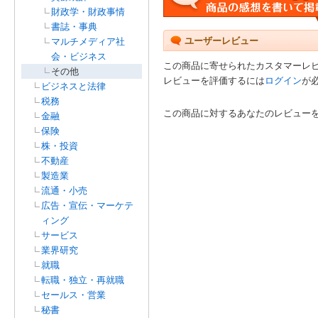
財政学・財政事情
書誌・事典
ユーザーレビュー
マルチメディア社
会・ビジネス
この商品に寄せられたカスタマーレ
その他
レビューを評価するには
ログイン
が
ビジネスと法律
税務
この商品に対するあなたのレビュー
金融
保険
株・投資
不動産
製造業
流通・小売
広告・宣伝・マーケテ
ィング
サービス
業界研究
就職
転職・独立・再就職
セールス・営業
秘書