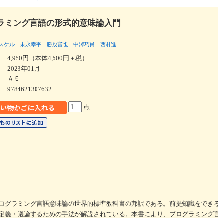
ラミング言語の形式的意味論入門
スケル
末永幸平
勝股審也
中澤巧爾
西村進
4,950円（本体4,500円＋税）
2023年01月
Ａ５
9784621307632
点
ログラミング言語意味論の世界的標準教科書の邦訳である。前提知識をでき
定義・議論するための手法が解説されている。本書により、プログラミング