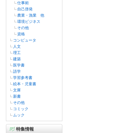
仕事術
自己啓発
農業・漁業 他
環境ビジネス
その他
資格
コンピュータ
人文
理工
建築
医学書
語学
学習参考書
絵本・児童書
文庫
新書
その他
コミック
ムック
特集情報