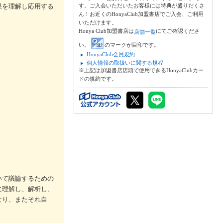
果を理解し応用する
す。ご入会いただいたお客様には特典が盛りだくさ
ん！お近くのHonyaClub加盟書店でご入会、ご利用
いただけます。
Honya Club加盟書店は
にてご確認くださ
店舗一覧
い。
のマークが目印です。
HonyaClub会員規約
個人情報の取扱いに関する規程
※上記は加盟書店店頭で使用できるHonyaClubカー
ドの規約です。
いて議論するための
に理解し、解析し、
なり、またそれ自