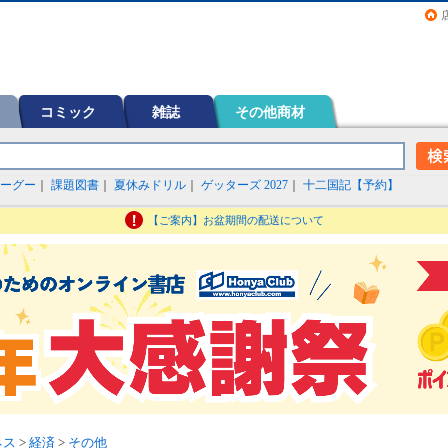
画（コミック）など在庫も充実
コミック
雑誌
その他商材
ーグー
｜
課題図書
｜
夏休みドリル
｜
ゲッターズ 2027
｜
十二国記【予約】
【ご案内】お盆期間の配送について
ネス
>
経済
>
その他