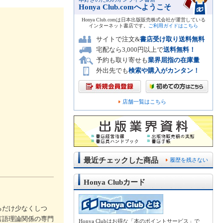
Honya Club.comへようこそ
Honya Club.comは日本出版販売株式会社が運営している
インターネット書店です。
ご利用ガイドはこちら
サイトで注文&
書店受け取り送料無料
宅配なら3,000円以上で
送料無料！
予約も取り寄せも
業界屈指の在庫量
外出先でも
検索や購入がカンタン！
店舗一覧はこちら
最近チェックした商品
履歴を残さない
Honya Clubカード
るだけ少なくしつ
言語理論関係の専門
Honya Clubはお得な「本のポイントサービス」で