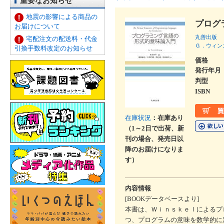
重要なお知らせ
地震の影響による商品の
プログ
お届けについて
丸善出版
宅配注文の配送料・代金
Ｇ．ウィン
引換手数料改定のお知らせ
価格
発行年月
判型
ISBN
在庫状況
：在庫あり
（1～2日で出荷、新
刊の場合、発売日以
降のお届けになりま
す）
内容情報
[BOOKデータベースより]
本書は、Ｗｉｎｓｋｅｌによるプ
つ、プログラムの意味を数学的に