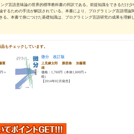
グラミング言語意味論の世界的標準教科書の邦訳である。前提知識をできるだけ
論するための手法が解説されている。本書により、プログラミング言語理論
きる。本書で身につけた基礎知識は、プログラミング言語研究の成果を理解
商品もチェックしています。
微分 改訂版
藤重
上見練太郎 勝股脩 加藤重
雄
0円＋
価格：1,760円（本体1,600円＋
税）
【2014年02月発売】