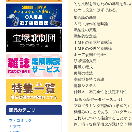
的な文献を読むための基礎を学ぶ
ために役立つはずである。
集合論の基礎
入門：操作的意味論
帰納法の原理
帰納的な定義
ＩＭＰの表示的意味論
ＩＭＰの公理的意味論
ホーア規則の完全性
領域理論入門
再帰方程式
再帰の技法
高階型を持つ言語
情報システム
付録Ａ 不完全性と決定不能性
[日販商品データベースより]
プログラミング言語の（形式的）
枠組みのことである。プログラム
これらについて推論することがで
本・コミック
体、様々な数学概念が飛び交う興
文芸