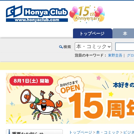
オンライン書店【ホンヤクラブ】はお好きな本屋での受け取りで送料無料！新刊予約・通販も。本（書籍）、雑誌、漫
トップページ
本
注目のキーワード：
東野圭吾
｜
グロ
トップページ
>
本・コミック
>
ビジ